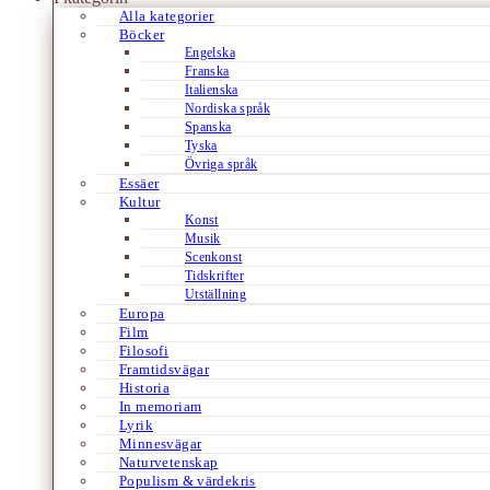
Alla kategorier
Böcker
Engelska
Franska
Italienska
Nordiska språk
Spanska
Tyska
Övriga språk
Essäer
Kultur
Konst
Musik
Scenkonst
Tidskrifter
Utställning
Europa
Film
Filosofi
Framtidsvägar
Historia
In memoriam
Lyrik
Minnesvägar
Naturvetenskap
Populism & värdekris