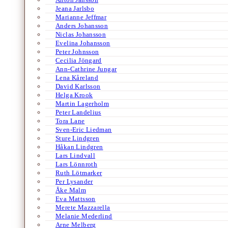
Jeana Jarlsbo
Marianne Jeffmar
Anders Johansson
Niclas Johansson
Evelina Johansson
Peter Johnsson
Cecilia Jöngard
Ann-Cathrine Jungar
Lena Kåreland
David Karlsson
Helga Krook
Martin Lagerholm
Peter Landelius
Tora Lane
Sven-Eric Liedman
Sture Lindgren
Håkan Lindgren
Lars Lindvall
Lars Lönnroth
Ruth Lötmarker
Per Lysander
Åke Malm
Eva Mattsson
Merete Mazzarella
Melanie Mederlind
Arne Melberg