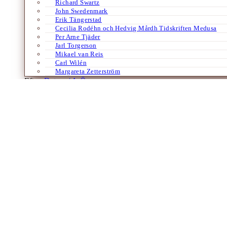
Richard Swartz
John Swedenmark
Erik Tängerstad
Cecilia Rodéhn och Hedvig Mårdh Tidskriften Medusa
Per Arne Tjäder
Jarl Torgerson
Mikael van Reis
Carl Wilén
Margareta Zetterström
Efter:
Datum /
A-Ö
Böcker
Europa
Historia
Religion
Tyska
Är det förgångna framtiden?
Om ett en gång öppet och frisinnat islam
Av
Klas Grinell
13 oktober 2023
Kritiker av islam argumenterar inte sällan för att islam måste göra up
upplyst och frisinnad religion, påverkad mer av…
Laddar fler artiklar