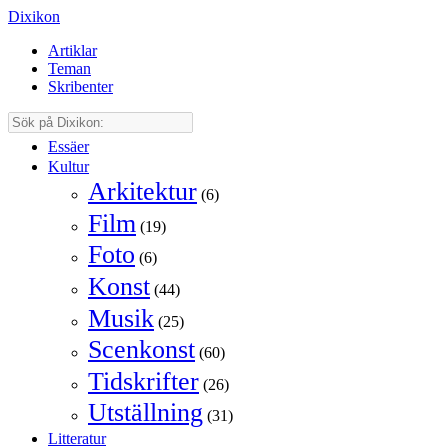
Dixikon
Artiklar
Teman
Skribenter
Essäer
Kultur
Arkitektur
(6)
Film
(19)
Foto
(6)
Konst
(44)
Musik
(25)
Scenkonst
(60)
Tidskrifter
(26)
Utställning
(31)
Litteratur