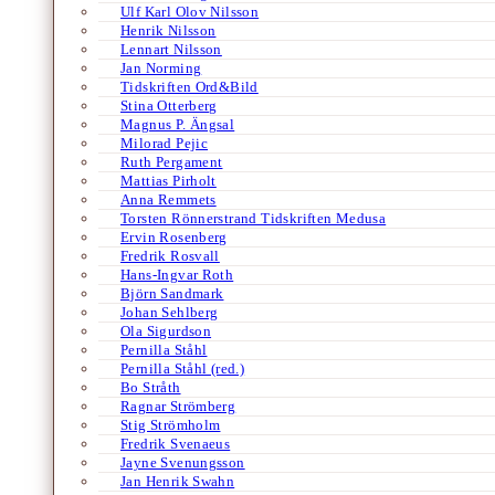
Ulf Karl Olov Nilsson
Henrik Nilsson
Lennart Nilsson
Jan Norming
Tidskriften Ord&Bild
Stina Otterberg
Magnus P. Ängsal
Milorad Pejic
Ruth Pergament
Mattias Pirholt
Anna Remmets
Torsten Rönnerstrand Tidskriften Medusa
Ervin Rosenberg
Fredrik Rosvall
Hans-Ingvar Roth
Björn Sandmark
Johan Sehlberg
Ola Sigurdson
Pernilla Ståhl
Pernilla Ståhl (red.)
Bo Stråth
Ragnar Strömberg
Stig Strömholm
Fredrik Svenaeus
Jayne Svenungsson
Jan Henrik Swahn