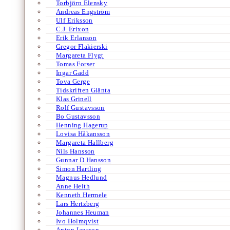
Torbjörn Elensky
Andreas Engström
Ulf Eriksson
C.J. Erixon
Erik Erlanson
Gregor Flakierski
Margareta Flygt
Tomas Forser
Ingar Gadd
Tova Gerge
Tidskriften Glänta
Klas Grinell
Rolf Gustavsson
Bo Gustavsson
Henning Hagerup
Lovisa Håkansson
Margareta Hallberg
Nils Hansson
Gunnar D Hansson
Simon Hartling
Magnus Hedlund
Anne Heith
Kenneth Hermele
Lars Hertzberg
Johannes Heuman
Ivo Holmqvist
Anton Jansson