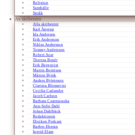
Religion
Samhälle
Språk
Av skribenten
Alla skribenter
Karl Ågerup
Ida Andersen
Erik Andersson
Niklas Andersson
Tommy Andersson
Robert Azar
Theresa Benér
Erik Bergqvist
Martin Berntson
Mårten Björk
Anders Björnsson
Clarissa Blomqvist
Cecilia Carlander
Jacob Carlson
Barbara Czarniawska
Ann-Sofie Dahl
Johan Dahlbäck
Redaktionen
Dixikon Podcast
Barbro Eberan
Ingrid Elam