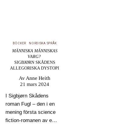
BÖCKER
NORDISKA SPRÅK
MÄNNISKA MÄNNISKAS
VARG?
SIGBJØRN SKÅDENS
ALLEGORISKA DYSTOPI
Av
Anne Heith
21 mars 2024
I Sigbjørn Skådens
roman Fugl – den i en
mening första science
fiction-romanen av en
samisk författare – har