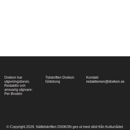
en grupp människor
koloniserat en annan
planet, som Elon Musk
idag drömmer om att
befolka Mars. Men
språnget ut i det…
Dixikon har
Tidskriften Dixikon
Kontakt:
utgivningsbevis.
Göteborg
redaktionen@dixikon.se
Redaktör och
ansvarig utgivare:
Per Brodén
© Copyright 2026. Nättidskriften DIXIKON ges ut med stöd från Kulturrådet.