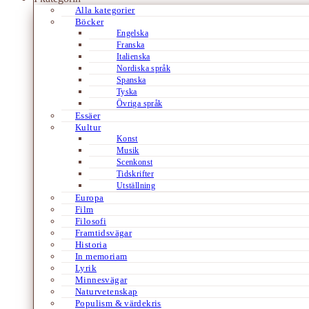
Alla kategorier
Böcker
Engelska
Franska
Italienska
Nordiska språk
Spanska
Tyska
Övriga språk
Essäer
Kultur
Konst
Musik
Scenkonst
Tidskrifter
Utställning
Europa
Film
Filosofi
Framtidsvägar
Historia
In memoriam
Lyrik
Minnesvägar
Naturvetenskap
Populism & värdekris