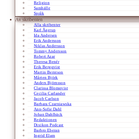
Religion
Samhälle
Språk
Av skribenten
Alla skribenter
Karl Ågerup
Ida Andersen
Erik Andersson
Niklas Andersson
Tommy Andersson
Robert Azar
Theresa Benér
Erik Bergqvist
Martin Berntson
Mårten Björk
Anders Björnsson
Clarissa Blomqvist
Cecilia Carlander
Jacob Carlson
Barbara Czarniawska
Ann-Sofie Dahl
Johan Dahlbäck
Redaktionen
Dixikon Podcast
Barbro Eberan
Ingrid Elam