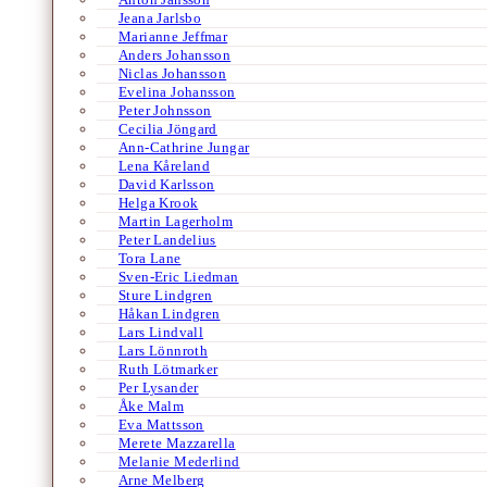
Jeana Jarlsbo
Marianne Jeffmar
Anders Johansson
Niclas Johansson
Evelina Johansson
Peter Johnsson
Cecilia Jöngard
Ann-Cathrine Jungar
Lena Kåreland
David Karlsson
Helga Krook
Martin Lagerholm
Peter Landelius
Tora Lane
Sven-Eric Liedman
Sture Lindgren
Håkan Lindgren
Lars Lindvall
Lars Lönnroth
Ruth Lötmarker
Per Lysander
Åke Malm
Eva Mattsson
Merete Mazzarella
Melanie Mederlind
Arne Melberg