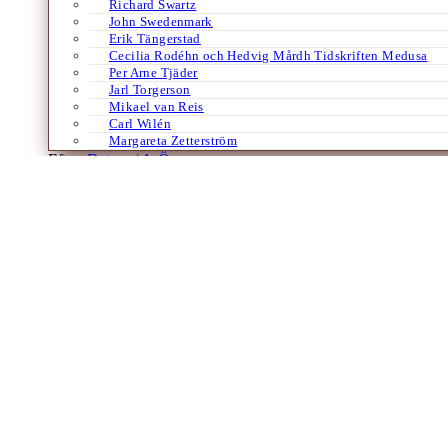
Richard Swartz
John Swedenmark
Erik Tängerstad
Cecilia Rodéhn och Hedvig Mårdh Tidskriften Medusa
Per Arne Tjäder
Jarl Torgerson
Mikael van Reis
Carl Wilén
Margareta Zetterström
Efter:
Datum /
A-Ö
Böcker
Konst
Tyska
Vetenskap
Konst och etnologi
Två intressanta tyska böcker om Aby War
Av
Tommy Andersson
23 september 2022
För en tid sedan kom den tyske konsthistorikern och etnologen Aby Wa
Warburg: Horst Bredekamps om Warburg som etnolog i Aby…
Bloggar
Merete Mazzarella