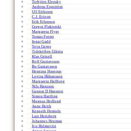
Torbjörn Elensky
Andreas Engström
Ulf Eriksson
C.J. Erixon
Erik Erlanson
Gregor Flakierski
Margareta Flygt
Tomas Forser
Ingar Gadd
Tova Gerge
Tidskriften Glänta
Klas Grinell
Rolf Gustavsson
Bo Gustavsson
Henning Hagerup
Lovisa Håkansson
Margareta Hallberg
Nils Hansson
Gunnar D Hansson
Simon Hartling
Magnus Hedlund
Anne Heith
Kenneth Hermele
Lars Hertzberg
Johannes Heuman
Ivo Holmqvist
Anton Jansson