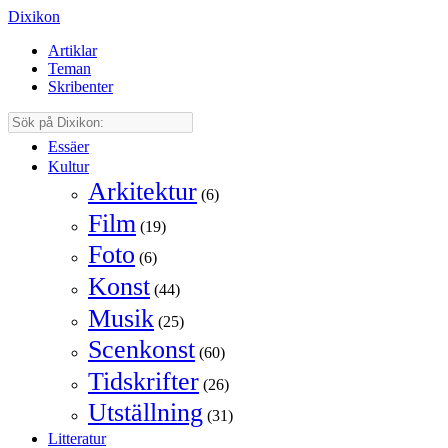
Dixikon
Artiklar
Teman
Skribenter
Essäer
Kultur
Arkitektur
(6)
Film
(19)
Foto
(6)
Konst
(44)
Musik
(25)
Scenkonst
(60)
Tidskrifter
(26)
Utställning
(31)
Litteratur