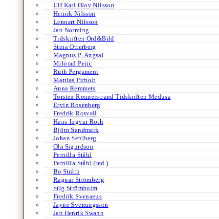
Ulf Karl Olov Nilsson
Henrik Nilsson
Lennart Nilsson
Jan Norming
Tidskriften Ord&Bild
Stina Otterberg
Magnus P. Ängsal
Milorad Pejic
Ruth Pergament
Mattias Pirholt
Anna Remmets
Torsten Rönnerstrand Tidskriften Medusa
Ervin Rosenberg
Fredrik Rosvall
Hans-Ingvar Roth
Björn Sandmark
Johan Sehlberg
Ola Sigurdson
Pernilla Ståhl
Pernilla Ståhl (red.)
Bo Stråth
Ragnar Strömberg
Stig Strömholm
Fredrik Svenaeus
Jayne Svenungsson
Jan Henrik Swahn