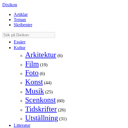
Dixikon
Artiklar
Teman
Skribenter
Essäer
Kultur
Arkitektur
(6)
Film
(19)
Foto
(6)
Konst
(44)
Musik
(25)
Scenkonst
(60)
Tidskrifter
(26)
Utställning
(31)
Litteratur