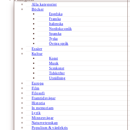
Alla kategorier
Böcker
Engelska
Franska
Italienska
Nordiska språk
Spanska
Tyska
Övriga språk
Essäer
Kultur
Konst
Musik
Scenkonst
Tidskrifter
Utställning
Europa
Film
Filosofi
Framtidsvägar
Historia
In memoriam
Lyrik
Minnesvägar
Naturvetenskap
Populism & värdekris