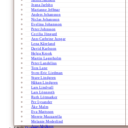
Jeana Jarlsbo
Marianne Jeffmar
Anders Johansson
Niclas Johansson
Evelina Johansson
Peter Johnsson
Cecilia Jöngard
Ann-Cathrine Jungar
Lena Kåreland
David Karlsson
Helga Krook
Martin Lagerholm
Peter Landelius
Tora Lane
Sven-Eric Liedman
Sture Lindgren
Håkan Lindgren
Lars Lindvall
Lars Lönnroth
Ruth Lötmarker
Per Lysander
Åke Malm
Eva Mattsson
Merete Mazzarella
Melanie Mederlind
Arne Melberg