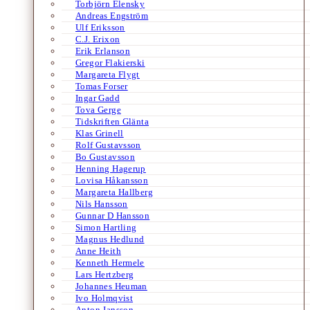
Torbjörn Elensky
Andreas Engström
Ulf Eriksson
C.J. Erixon
Erik Erlanson
Gregor Flakierski
Margareta Flygt
Tomas Forser
Ingar Gadd
Tova Gerge
Tidskriften Glänta
Klas Grinell
Rolf Gustavsson
Bo Gustavsson
Henning Hagerup
Lovisa Håkansson
Margareta Hallberg
Nils Hansson
Gunnar D Hansson
Simon Hartling
Magnus Hedlund
Anne Heith
Kenneth Hermele
Lars Hertzberg
Johannes Heuman
Ivo Holmqvist
Anton Jansson