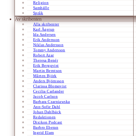
Religion
Samhälle
Språk
Av skribenten
Alla skribenter
Karl Ågerup
Ida Andersen
Erik Andersson
Niklas Andersson
Tommy Andersson
Robert Azar
Theresa Benér
Erik Bergqvist
Martin Berntson
Mårten Björk
Anders Björnsson
Clarissa Blomqvist
Cecilia Carlander
Jacob Carlson
Barbara Czarniawska
Ann-Sofie Dahl
Johan Dahlbäck
Redaktionen
Dixikon Podcast
Barbro Eberan
Ingrid Elam