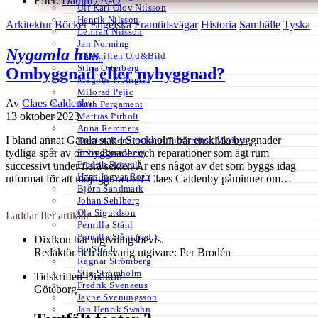
Efter:
Datum /
A-Ö
Ulf Karl Olov Nilsson
Henrik Nilsson
Arkitektur
Böcker
Engelska
Framtidsvägar
Historia
Samhälle
Tyska
Lennart Nilsson
Jan Norming
Nygamla hus
Tidskriften Ord&Bild
Stina Otterberg
Ombyggnad eller nybyggnad?
Magnus P. Ängsal
Milorad Pejic
Av
Claes Caldenby
Ruth Pergament
13 oktober 2023
Mattias Pirholt
Anna Remmets
I bland annat Gamla stan i Stockholm bär enskilda byggnader
Torsten Rönnerstrand Tidskriften Medusa
Ervin Rosenberg
tydliga spår av ombyggnader och reparationer som ägt rum
Fredrik Rosvall
successivt under flera sekler. Är ens något av det som byggs idag
Hans-Ingvar Roth
utformat för att möjliggöra det? Claes Caldenby påminner om…
Björn Sandmark
Johan Sehlberg
Ola Sigurdson
Laddar fler artiklar
Pernilla Ståhl
Pernilla Ståhl (red.)
Dixikon har utgivningsbevis.
Bo Stråth
Redaktör och ansvarig utgivare: Per Brodén
Ragnar Strömberg
Stig Strömholm
Tidskriften Dixikon
Fredrik Svenaeus
Göteborg
Jayne Svenungsson
Jan Henrik Swahn