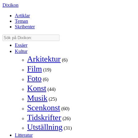
Dixikon
Artiklar
Teman
Skribenter
Essäer
Kultur
Arkitektur
(6)
Film
(19)
Foto
(6)
Konst
(44)
Musik
(25)
Scenkonst
(60)
Tidskrifter
(26)
Utställning
(31)
Litteratur