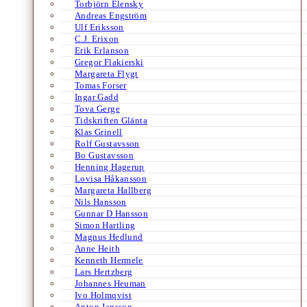
Torbjörn Elensky
Andreas Engström
Ulf Eriksson
C.J. Erixon
Erik Erlanson
Gregor Flakierski
Margareta Flygt
Tomas Forser
Ingar Gadd
Tova Gerge
Tidskriften Glänta
Klas Grinell
Rolf Gustavsson
Bo Gustavsson
Henning Hagerup
Lovisa Håkansson
Margareta Hallberg
Nils Hansson
Gunnar D Hansson
Simon Hartling
Magnus Hedlund
Anne Heith
Kenneth Hermele
Lars Hertzberg
Johannes Heuman
Ivo Holmqvist
Anton Jansson