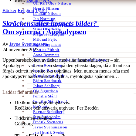
Efter:
Datum /
A-Ö
Ulf Karl Olov Nilsson
Henrik Nilsson
Böcker
Religion
Tyska
Lennart Nilsson
Jan Norming
Skräckens eller hoppets bilder?
Tidskriften Ord&Bild
Stina Otterberg
Om synerna i Apokalypsen
Magnus P. Ängsal
Milorad Pejic
Av
Jayne Svenungsson
Ruth Pergament
24 november 2023
Mattias Pirholt
Anna Remmets
Uppenbarelseboken avtäcker med sina fasansfulla syner – sin
Torsten Rönnerstrand Tidskriften Medusa
Ervin Rosenberg
Apokalyps – vad som ska ske på den yttersta dagen, då allt ont ska
Fredrik Rosvall
förgås och ett nytt rike ska upprättas. Men numera menas ofta med
Hans-Ingvar Roth
apokalyps enbart den skräckfyllda, mytologiska spådomen…
Björn Sandmark
Johan Sehlberg
Ola Sigurdson
Laddar fler artiklar
Pernilla Ståhl
Pernilla Ståhl (red.)
Dixikon har utgivningsbevis.
Bo Stråth
Redaktör och ansvarig utgivare: Per Brodén
Ragnar Strömberg
Stig Strömholm
Tidskriften Dixikon
Fredrik Svenaeus
Göteborg
Jayne Svenungsson
Jan Henrik Swahn