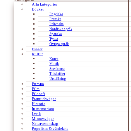
Alla kategorier
Böcker
Engelska
Franska
Italienska
Nordiska språk
Spanska
Tyska
Övriga språk
Essäer
Kultur
Konst
Musik
Scenkonst
Tidskrifter
Utställning
Europa
Film
Filosofi
Framtidsvägar
Historia
In memoriam
Lyrik
Minnesvägar
Naturvetenskap
Populism & värdekris