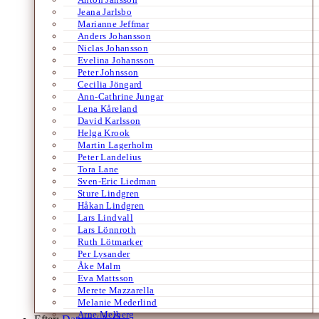
Jeana Jarlsbo
Marianne Jeffmar
Anders Johansson
Niclas Johansson
Evelina Johansson
Peter Johnsson
Cecilia Jöngard
Ann-Cathrine Jungar
Lena Kåreland
David Karlsson
Helga Krook
Martin Lagerholm
Peter Landelius
Tora Lane
Sven-Eric Liedman
Sture Lindgren
Håkan Lindgren
Lars Lindvall
Lars Lönnroth
Ruth Lötmarker
Per Lysander
Åke Malm
Eva Mattsson
Merete Mazzarella
Melanie Mederlind
Arne Melberg