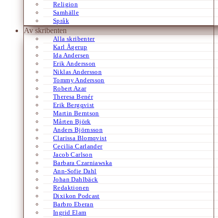
Religion
Samhälle
Språk
Av skribenten
Alla skribenter
Karl Ågerup
Ida Andersen
Erik Andersson
Niklas Andersson
Tommy Andersson
Robert Azar
Theresa Benér
Erik Bergqvist
Martin Berntson
Mårten Björk
Anders Björnsson
Clarissa Blomqvist
Cecilia Carlander
Jacob Carlson
Barbara Czarniawska
Ann-Sofie Dahl
Johan Dahlbäck
Redaktionen
Dixikon Podcast
Barbro Eberan
Ingrid Elam