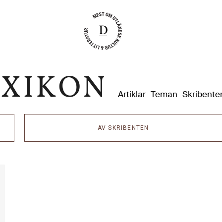
Dixikon
Artiklar
Teman
Skribente
AV SKRIBENTEN