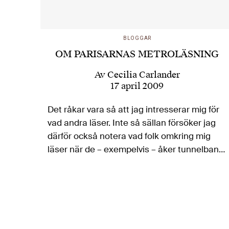
BLOGGAR
OM PARISARNAS METROLÄSNING
Av
Cecilia Carlander
17 april 2009
Det råkar vara så att jag intresserar mig för
vad andra läser. Inte så sällan försöker jag
därför också notera vad folk omkring mig
läser när de – exempelvis – åker tunnelbana,
buss eller sitter på en parkbänk. Detta får…