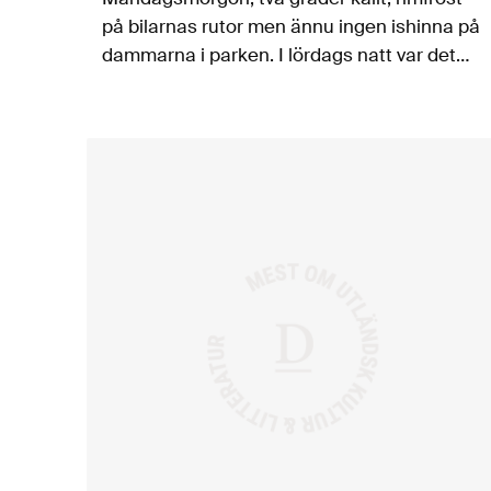
på bilarnas rutor men ännu ingen ishinna på
dammarna i parken. I lördags natt var det
några (ungdomliga busfrön eller mystiska
vilddjur på jakt efter föda,…