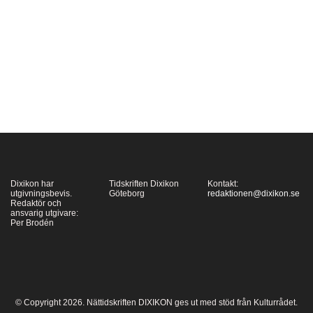
Alla helgons dag för att
ingen av dem skulle
tappas bort? Eller tog
kyrkan under
medeltiden i själva
verket över…
Dixikon har
Tidskriften Dixikon
Kontakt:
utgivningsbevis.
Göteborg
redaktionen@dixikon.se
Redaktör och
ansvarig utgivare:
Per Brodén
© Copyright 2026. Nättidskriften DIXIKON ges ut med stöd från Kulturrådet.