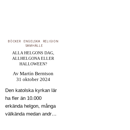
BÖCKER
ENGELSKA
RELIGION
SAMHÄLLE
ALLA HELGONS DAG,
ALLHELGONA ELLER
HALLOWEEN?
Av
Martin Berntson
31 oktober 2024
Den katolska kyrkan lär
ha fler än 10.000
erkända helgon, många
välkända medan andras
namn och öden är
bortglömda. Instiftades