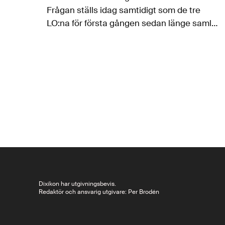
Frågan ställs idag samtidigt som de tre
LO:na för första gången sedan länge samlas
i jordbävningsstaden l’Aquila för sin 1
majdemonstration. ”Obama stöder
överenskommelsen…
Dixikon har utgivningsbevis.
Redaktör och ansvarig utgivare: Per Brodén