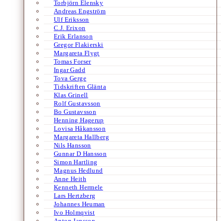
Torbjörn Elensky
Andreas Engström
Ulf Eriksson
C.J. Erixon
Erik Erlanson
Gregor Flakierski
Margareta Flygt
Tomas Forser
Ingar Gadd
Tova Gerge
Tidskriften Glänta
Klas Grinell
Rolf Gustavsson
Bo Gustavsson
Henning Hagerup
Lovisa Håkansson
Margareta Hallberg
Nils Hansson
Gunnar D Hansson
Simon Hartling
Magnus Hedlund
Anne Heith
Kenneth Hermele
Lars Hertzberg
Johannes Heuman
Ivo Holmqvist
Anton Jansson