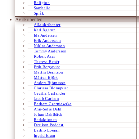
Religion
Samhälle
Språk
Av skribenten
Alla skribenter
Karl Ågerup
Ida Andersen
Erik Andersson
Niklas Andersson
Tommy Andersson
Robert Azar
Theresa Benér
Erik Bergqvist
Martin Berntson
Mårten Björk
Anders Björnsson
Clarissa Blomqvist
Cecilia Carlander
Jacob Carlson
Barbara Czarniawska
Ann-Sofie Dahl
Johan Dahlbäck
Redaktionen
Dixikon Podcast
Barbro Eberan
Ingrid Elam