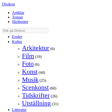
Dixikon
Artiklar
Teman
Skribenter
Essäer
Kultur
Arkitektur
(6)
Film
(19)
Foto
(6)
Konst
(44)
Musik
(25)
Scenkonst
(60)
Tidskrifter
(26)
Utställning
(31)
Litteratur