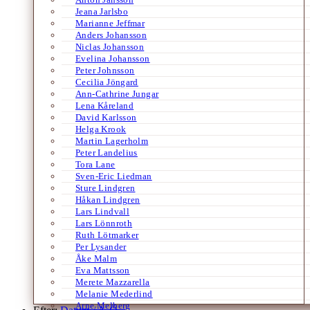
Jeana Jarlsbo
Marianne Jeffmar
Anders Johansson
Niclas Johansson
Evelina Johansson
Peter Johnsson
Cecilia Jöngard
Ann-Cathrine Jungar
Lena Kåreland
David Karlsson
Helga Krook
Martin Lagerholm
Peter Landelius
Tora Lane
Sven-Eric Liedman
Sture Lindgren
Håkan Lindgren
Lars Lindvall
Lars Lönnroth
Ruth Lötmarker
Per Lysander
Åke Malm
Eva Mattsson
Merete Mazzarella
Melanie Mederlind
Arne Melberg