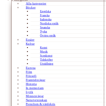
Alla kategorier
Böcker
Engelska
Franska
Italienska
Nordiska språk
Spanska
Tyska
Övriga språk
Essäer
Kultur
Konst
Musik
Scenkonst
Tidskrifter
Utställning
Europa
Film
Filosofi
Framtidsvägar
Historia
In memoriam
Lyrik
Minnesvägar
Naturvetenskap
Populism & värdekris