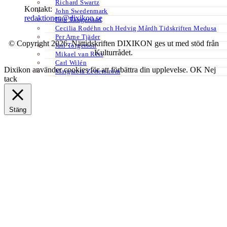
Richard Swartz
Kontakt:
John Swedenmark
redaktionen@dixikon.se
Erik Tängerstad
Cecilia Rodéhn och Hedvig Mårdh Tidskriften Medusa
Per Arne Tjäder
© Copyright 2026. Nättidskriften DIXIKON ges ut med stöd från
Jarl Torgerson
Kulturrådet.
Mikael van Reis
Carl Wilén
Dixikon använder cookies för att förbättra din upplevelse.
OK
Nej
Margareta Zetterström
tack
Stäng
Privacy Overview
This website uses cookies to improve your experience while you
navigate through the website. Out of these, the cookies that are
categorized as necessary are stored on your browser as they are
essential for the working of basic functionalities of the website. We
also use third-party cookies that help us analyze and understand how
you use this website. These cookies will be stored in your browser
only with your consent. You also have the option to opt-out of these
cookies. But opting out of some of these cookies may affect your
browsing experience.