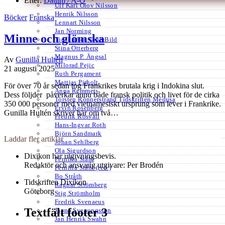
Efter:
Datum /
A-Ö
Ulf Karl Olov Nilsson
Henrik Nilsson
Böcker
Franska
Lennart Nilsson
Jan Norming
Minne och glömska
Tidskriften Ord&Bild
Stina Otterberg
Magnus P. Ängsal
Av
Gunilla Hultén
Milorad Pejic
21 augusti 2025
Ruth Pergament
Mattias Pirholt
För över 70 år sedan tog Frankrikes brutala krig i Indokina slut.
Anna Remmets
Dess följder påverkar ännu både fransk politik och livet för de cirka
Torsten Rönnerstrand Tidskriften Medusa
350 000 personer med vietnamesiskt ursprung som lever i Frankrike.
Ervin Rosenberg
Gunilla Hultén skriver här om två…
Fredrik Rosvall
Hans-Ingvar Roth
Björn Sandmark
Laddar fler artiklar
Johan Sehlberg
Ola Sigurdson
Dixikon har utgivningsbevis.
Pernilla Ståhl
Redaktör och ansvarig utgivare: Per Brodén
Pernilla Ståhl (red.)
Bo Stråth
Tidskriften Dixikon
Ragnar Strömberg
Göteborg
Stig Strömholm
Fredrik Svenaeus
Textfält footer 3
Jayne Svenungsson
Jan Henrik Swahn