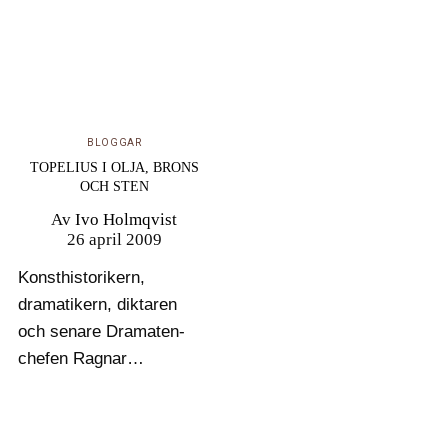
BLOGGAR
TOPELIUS I OLJA, BRONS
OCH STEN
Av
Ivo Holmqvist
26 april 2009
Konsthistorikern,
dramatikern, diktaren
och senare Dramaten-
chefen Ragnar
Josephson drabbades
av en genial idé framför
Thorvaldsens Kristus-