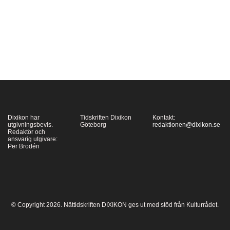
figur i Domkirken i
Köpenhamn.
Skulpturens inbjudande
gest (”Låten barnen
komma till mig”) tycks
spontan, men den rätta
armvinkeln var
resultatet av många
Dixikon har
Tidskriften Dixikon
Kontakt:
trevande försök,…
utgivningsbevis.
Göteborg
redaktionen@dixikon.se
Redaktör och
ansvarig utgivare:
Per Brodén
© Copyright 2026. Nättidskriften DIXIKON ges ut med stöd från Kulturrådet.