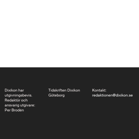
nazismens
förförelsekraft och
Tredje rikets
utveckling. I sin bok
Gläubige Zeiten
framhåller Manfred
Gailus tvärtom
religionen som ett
centralt
vardagsfenomen efter
1933 och gör en
Dixikon har
Tidskriften Dixikon
Kontakt:
utgivningsbevis.
Göteborg
redaktionen@dixikon.se
genomgång av de
Redaktör och
ansvarig utgivare:
olika kyrkorna…
Per Brodén