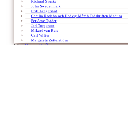
Richard Swartz
John Swedenmark
Erik Tängerstad
Cecilia Rodéhn och Hedvig Mårdh Tidskriften Medusa
Per Arne Tjäder
Jarl Torgerson
Mikael van Reis
Carl Wilén
Margareta Zetterström
Efter:
Datum /
A-Ö
Böcker
Engelska
Filosofi
Historia
Vetenskap
Intention
Reflektioner kring en skrift av Elisabeth
Av
Margareta Hallberg
8 december 2023
Invasionen av Ukraina och den pågående konflikten i Mellanöstern ger 
reaktioner och ställningstaganden. Just Intention är grundtemat i en m
Laddar fler artiklar