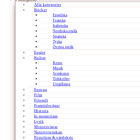
Alla kategorier
Böcker
Engelska
Franska
Italienska
Nordiska språk
Spanska
Tyska
Övriga språk
Essäer
Kultur
Konst
Musik
Scenkonst
Tidskrifter
Utställning
Europa
Film
Filosofi
Framtidsvägar
Historia
In memoriam
Lyrik
Minnesvägar
Naturvetenskap
Populism & värdekris