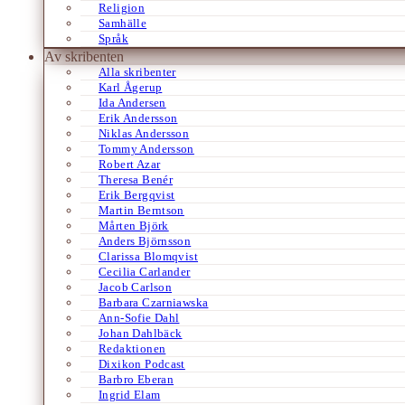
Religion
Samhälle
Språk
Av skribenten
Alla skribenter
Karl Ågerup
Ida Andersen
Erik Andersson
Niklas Andersson
Tommy Andersson
Robert Azar
Theresa Benér
Erik Bergqvist
Martin Berntson
Mårten Björk
Anders Björnsson
Clarissa Blomqvist
Cecilia Carlander
Jacob Carlson
Barbara Czarniawska
Ann-Sofie Dahl
Johan Dahlbäck
Redaktionen
Dixikon Podcast
Barbro Eberan
Ingrid Elam