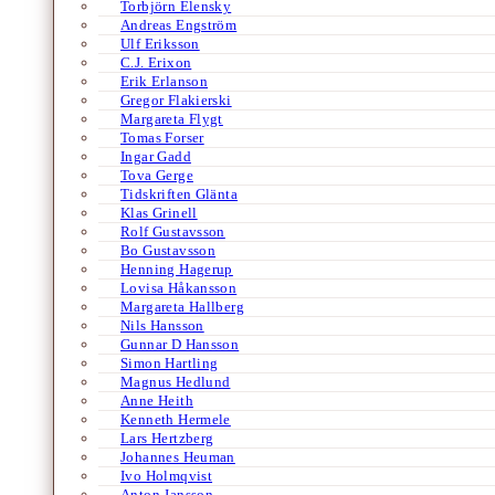
Torbjörn Elensky
Andreas Engström
Ulf Eriksson
C.J. Erixon
Erik Erlanson
Gregor Flakierski
Margareta Flygt
Tomas Forser
Ingar Gadd
Tova Gerge
Tidskriften Glänta
Klas Grinell
Rolf Gustavsson
Bo Gustavsson
Henning Hagerup
Lovisa Håkansson
Margareta Hallberg
Nils Hansson
Gunnar D Hansson
Simon Hartling
Magnus Hedlund
Anne Heith
Kenneth Hermele
Lars Hertzberg
Johannes Heuman
Ivo Holmqvist
Anton Jansson