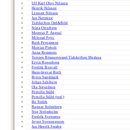
Ulf Karl Olov Nilsson
Henrik Nilsson
Lennart Nilsson
Jan Norming
Tidskriften Ord&Bild
Stina Otterberg
Magnus P. Ängsal
Milorad Pejic
Ruth Pergament
Mattias Pirholt
Anna Remmets
Torsten Rönnerstrand Tidskriften Medusa
Ervin Rosenberg
Fredrik Rosvall
Hans-Ingvar Roth
Björn Sandmark
Johan Sehlberg
Ola Sigurdson
Pernilla Ståhl
Pernilla Ståhl (red.)
Bo Stråth
Ragnar Strömberg
Stig Strömholm
Fredrik Svenaeus
Jayne Svenungsson
Jan Henrik Swahn