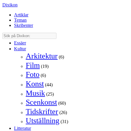
Dixikon
Artiklar
Teman
Skribenter
Essäer
Kultur
Arkitektur
(6)
Film
(19)
Foto
(6)
Konst
(44)
Musik
(25)
Scenkonst
(60)
Tidskrifter
(26)
Utställning
(31)
Litteratur