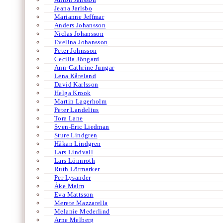
Jeana Jarlsbo
Marianne Jeffmar
Anders Johansson
Niclas Johansson
Evelina Johansson
Peter Johnsson
Cecilia Jöngard
Ann-Cathrine Jungar
Lena Kåreland
David Karlsson
Helga Krook
Martin Lagerholm
Peter Landelius
Tora Lane
Sven-Eric Liedman
Sture Lindgren
Håkan Lindgren
Lars Lindvall
Lars Lönnroth
Ruth Lötmarker
Per Lysander
Åke Malm
Eva Mattsson
Merete Mazzarella
Melanie Mederlind
Arne Melberg