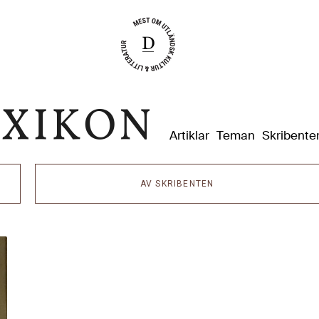
Dixikon
Artiklar
Teman
Skribente
AV SKRIBENTEN