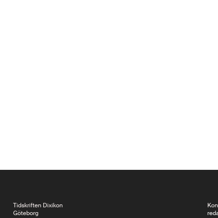
Tidskriften Dixikon
Kon
Göteborg
red