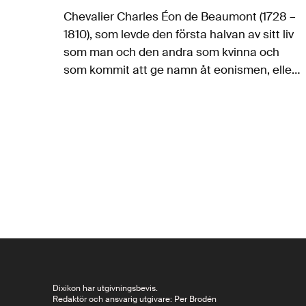
Chevalier Charles Éon de Beaumont (1728 –
1810), som levde den första halvan av sitt liv
som man och den andra som kvinna och
som kommit att ge namn åt eonismen, eller
transvestismen, var ett känt namn redan
under sin…
Dixikon har utgivningsbevis.
Redaktör och ansvarig utgivare: Per Brodén