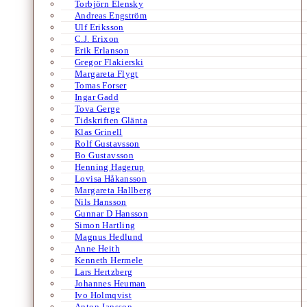
Torbjörn Elensky
Andreas Engström
Ulf Eriksson
C.J. Erixon
Erik Erlanson
Gregor Flakierski
Margareta Flygt
Tomas Forser
Ingar Gadd
Tova Gerge
Tidskriften Glänta
Klas Grinell
Rolf Gustavsson
Bo Gustavsson
Henning Hagerup
Lovisa Håkansson
Margareta Hallberg
Nils Hansson
Gunnar D Hansson
Simon Hartling
Magnus Hedlund
Anne Heith
Kenneth Hermele
Lars Hertzberg
Johannes Heuman
Ivo Holmqvist
Anton Jansson