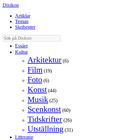
Dixikon
Artiklar
Teman
Skribenter
Essäer
Kultur
Arkitektur
(6)
Film
(19)
Foto
(6)
Konst
(44)
Musik
(25)
Scenkonst
(60)
Tidskrifter
(26)
Utställning
(31)
Litteratur