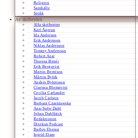
Religion
Samhälle
Språk
Av skribenten
Alla skribenter
Karl Ågerup
Ida Andersen
Erik Andersson
Niklas Andersson
Tommy Andersson
Robert Azar
Theresa Benér
Erik Bergqvist
Martin Berntson
Mårten Björk
Anders Björnsson
Clarissa Blomqvist
Cecilia Carlander
Jacob Carlson
Barbara Czarniawska
Ann-Sofie Dahl
Johan Dahlbäck
Redaktionen
Dixikon Podcast
Barbro Eberan
Ingrid Elam