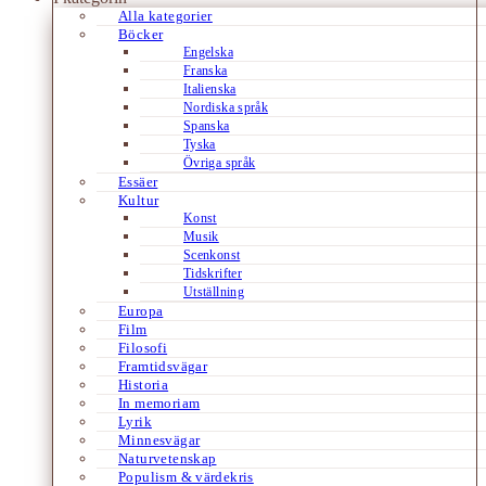
Alla kategorier
Böcker
Engelska
Franska
Italienska
Nordiska språk
Spanska
Tyska
Övriga språk
Essäer
Kultur
Konst
Musik
Scenkonst
Tidskrifter
Utställning
Europa
Film
Filosofi
Framtidsvägar
Historia
In memoriam
Lyrik
Minnesvägar
Naturvetenskap
Populism & värdekris