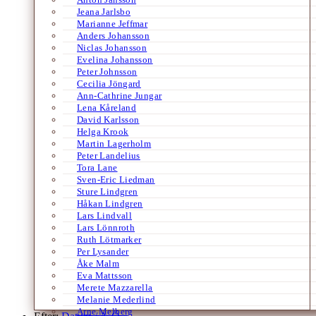
Jeana Jarlsbo
Marianne Jeffmar
Anders Johansson
Niclas Johansson
Evelina Johansson
Peter Johnsson
Cecilia Jöngard
Ann-Cathrine Jungar
Lena Kåreland
David Karlsson
Helga Krook
Martin Lagerholm
Peter Landelius
Tora Lane
Sven-Eric Liedman
Sture Lindgren
Håkan Lindgren
Lars Lindvall
Lars Lönnroth
Ruth Lötmarker
Per Lysander
Åke Malm
Eva Mattsson
Merete Mazzarella
Melanie Mederlind
Arne Melberg