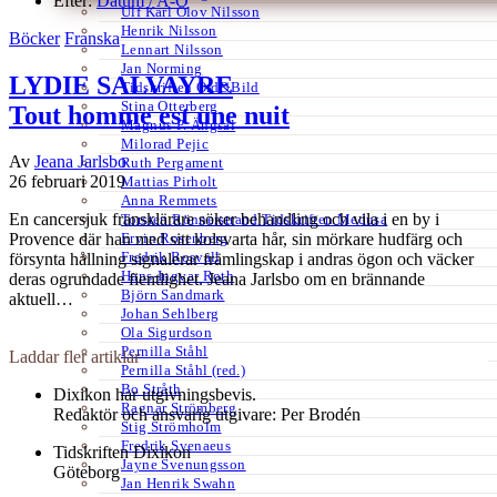
Efter:
Datum /
A-Ö
Ulf Karl Olov Nilsson
Henrik Nilsson
Böcker
Franska
Lennart Nilsson
Jan Norming
LYDIE SALVAYRE
Tidskriften Ord&Bild
Stina Otterberg
Tout homme est une nuit
Magnus P. Ängsal
Milorad Pejic
Av
Jeana Jarlsbo
Ruth Pergament
26 februari 2019
Mattias Pirholt
Anna Remmets
En cancersjuk fransklärare söker behandling och vila i en by i
Torsten Rönnerstrand Tidskriften Medusa
Ervin Rosenberg
Provence där han med sitt kolsvarta hår, sin mörkare hudfärg och
Fredrik Rosvall
försynta hållning signalerar främlingskap i andras ögon och väcker
Hans-Ingvar Roth
deras ogrundade fientlighet. Jeana Jarlsbo om en brännande
Björn Sandmark
aktuell…
Johan Sehlberg
Ola Sigurdson
Pernilla Ståhl
Laddar fler artiklar
Pernilla Ståhl (red.)
Bo Stråth
Dixikon har utgivningsbevis.
Ragnar Strömberg
Redaktör och ansvarig utgivare: Per Brodén
Stig Strömholm
Fredrik Svenaeus
Tidskriften Dixikon
Jayne Svenungsson
Göteborg
Jan Henrik Swahn