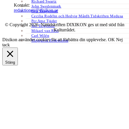
Richard Swartz
Kontakt:
John Swedenmark
redaktionen@dixikon.se
Erik Tängerstad
Cecilia Rodéhn och Hedvig Mårdh Tidskriften Medusa
Per Arne Tjäder
© Copyright 2026. Nättidskriften DIXIKON ges ut med stöd från
Jarl Torgerson
Kulturrådet.
Mikael van Reis
Carl Wilén
Dixikon använder cookies för att förbättra din upplevelse.
OK
Nej
Margareta Zetterström
tack
Stäng
Privacy Overview
This website uses cookies to improve your experience while you
navigate through the website. Out of these, the cookies that are
categorized as necessary are stored on your browser as they are
essential for the working of basic functionalities of the website. We
also use third-party cookies that help us analyze and understand how
you use this website. These cookies will be stored in your browser
only with your consent. You also have the option to opt-out of these
cookies. But opting out of some of these cookies may affect your
browsing experience.