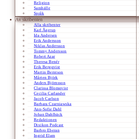
Religion
Samhälle
Språk
Av skribenten
Alla skribenter
Karl Ågerup
Ida Andersen
Erik Andersson
Niklas Andersson
Tommy Andersson
Robert Azar
Theresa Benér
Erik Bergqvist
Martin Berntson
Mårten Björk
Anders Björnsson
Clarissa Blomqvist
Cecilia Carlander
Jacob Carlson
Barbara Czarniawska
Ann-Sofie Dahl
Johan Dahlbäck
Redaktionen
Dixikon Podcast
Barbro Eberan
Ingrid Elam