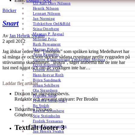
Efter:
Datum /
A-Ö
Ulf Karl Olov Nilsson
Henrik Nilsson
Böcker
Lennart Nilsson
Jan Norming
Snart
Tidskriften Ord&Bild
Stina Otterberg
Magnus P. Ängsal
Av
Jan Henrik Swahn
Milorad Pejic
2 april 2012
Ruth Pergament
Mattias Pirholt
Jag älskar orden för ”i morgon” som språken kring Medelhavet har
Anna Remmets
så många av och som skickar sådana rysningar nerför ryggraden på
Torsten Rönnerstrand Tidskriften Medusa
strävsamma skandinaver. ”Bukra”, säger araberna när de inte har
Ervin Rosenberg
lust med något och om de verkligen inte har…
Fredrik Rosvall
Hans-Ingvar Roth
Björn Sandmark
Laddar fler artiklar
Johan Sehlberg
Ola Sigurdson
Dixikon har utgivningsbevis.
Pernilla Ståhl
Redaktör och ansvarig utgivare: Per Brodén
Pernilla Ståhl (red.)
Bo Stråth
Tidskriften Dixikon
Ragnar Strömberg
Göteborg
Stig Strömholm
Fredrik Svenaeus
Textfält footer 3
Jayne Svenungsson
Jan Henrik Swahn