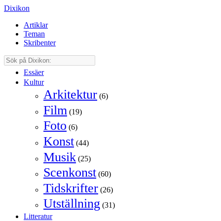
Dixikon
Artiklar
Teman
Skribenter
Essäer
Kultur
Arkitektur
(6)
Film
(19)
Foto
(6)
Konst
(44)
Musik
(25)
Scenkonst
(60)
Tidskrifter
(26)
Utställning
(31)
Litteratur