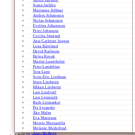
Jeana Jarlsbo
Marianne Jeffmar
Anders Johansson
Niclas Johansson
Evelina Johansson
Peter Johnsson
Cecilia Jöngard
Ann-Cathrine Jungar
Lena Kåreland
David Karlsson
Helga Krook
Martin Lagerholm
Peter Landelius
Tora Lane
Sven-Eric Liedman
Sture Lindgren
Håkan Lindgren
Lars Lindvall
Lars Lönnroth
Ruth Lötmarker
Per Lysander
Åke Malm
Eva Mattsson
Merete Mazzarella
Melanie Mederlind
Arne Melberg