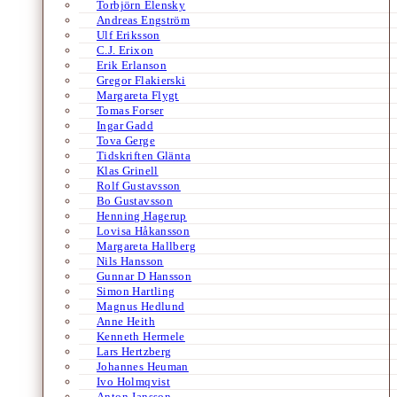
Torbjörn Elensky
Andreas Engström
Ulf Eriksson
C.J. Erixon
Erik Erlanson
Gregor Flakierski
Margareta Flygt
Tomas Forser
Ingar Gadd
Tova Gerge
Tidskriften Glänta
Klas Grinell
Rolf Gustavsson
Bo Gustavsson
Henning Hagerup
Lovisa Håkansson
Margareta Hallberg
Nils Hansson
Gunnar D Hansson
Simon Hartling
Magnus Hedlund
Anne Heith
Kenneth Hermele
Lars Hertzberg
Johannes Heuman
Ivo Holmqvist
Anton Jansson