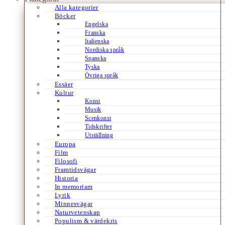
Alla kategorier
Böcker
Engelska
Franska
Italienska
Nordiska språk
Spanska
Tyska
Övriga språk
Essäer
Kultur
Konst
Musik
Scenkonst
Tidskrifter
Utställning
Europa
Film
Filosofi
Framtidsvägar
Historia
In memoriam
Lyrik
Minnesvägar
Naturvetenskap
Populism & värdekris