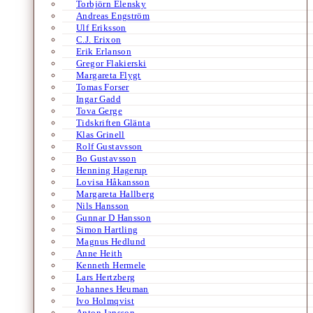
Torbjörn Elensky
Andreas Engström
Ulf Eriksson
C.J. Erixon
Erik Erlanson
Gregor Flakierski
Margareta Flygt
Tomas Forser
Ingar Gadd
Tova Gerge
Tidskriften Glänta
Klas Grinell
Rolf Gustavsson
Bo Gustavsson
Henning Hagerup
Lovisa Håkansson
Margareta Hallberg
Nils Hansson
Gunnar D Hansson
Simon Hartling
Magnus Hedlund
Anne Heith
Kenneth Hermele
Lars Hertzberg
Johannes Heuman
Ivo Holmqvist
Anton Jansson