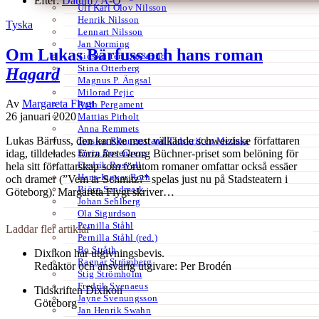
Efter:
Datum /
A-Ö
Ulf Karl Olov Nilsson
Henrik Nilsson
Tyska
Lennart Nilsson
Jan Norming
Om Lukas Bärfuss och hans roman
Tidskriften Ord&Bild
Stina Otterberg
Hagard
Magnus P. Ängsal
Milorad Pejic
Av
Margareta Flygt
Ruth Pergament
26 januari 2020
Mattias Pirholt
Anna Remmets
Lukas Bärfuss, den kanske mest välkände schweiziske författaren
Torsten Rönnerstrand Tidskriften Medusa
Ervin Rosenberg
idag, tilldelades förra året Georg Büchner-priset som belöning för
Fredrik Rosvall
hela sitt författarskap som förutom romaner omfattar också essäer
Hans-Ingvar Roth
och dramer (”Vem är Schmitz?” spelas just nu på Stadsteatern i
Björn Sandmark
Göteborg). Margareta Flygt skriver…
Johan Sehlberg
Ola Sigurdson
Pernilla Ståhl
Laddar fler artiklar
Pernilla Ståhl (red.)
Bo Stråth
Dixikon har utgivningsbevis.
Ragnar Strömberg
Redaktör och ansvarig utgivare: Per Brodén
Stig Strömholm
Fredrik Svenaeus
Tidskriften Dixikon
Jayne Svenungsson
Göteborg
Jan Henrik Swahn