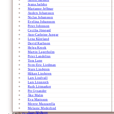
Jeana Jarlsbo
Marianne Jeffmar
Anders Johansson
Niclas Johansson
Evelina Johansson
Peter Johnsson
Cecilia Jöngard
Ann-Cathrine Jungar
Lena Kåreland
David Karlsson
Helga Krook
Martin Lagerholm
Peter Landelius
Tora Lane
Sven-Eric Liedman
Sture Lindgren
Håkan Lindgren
Lars Lindvall
Lars Lönnroth
Ruth Lötmarker
Per Lysander
Åke Malm
Eva Mattsson
Merete Mazzarella
Melanie Mederlind
Arne Melberg