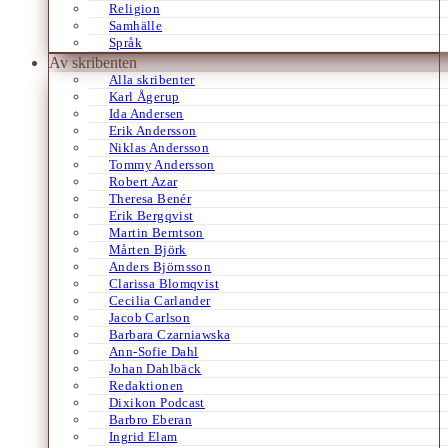
Religion
Samhälle
Språk
Av skribenten
Alla skribenter
Karl Ågerup
Ida Andersen
Erik Andersson
Niklas Andersson
Tommy Andersson
Robert Azar
Theresa Benér
Erik Bergqvist
Martin Berntson
Mårten Björk
Anders Björnsson
Clarissa Blomqvist
Cecilia Carlander
Jacob Carlson
Barbara Czarniawska
Ann-Sofie Dahl
Johan Dahlbäck
Redaktionen
Dixikon Podcast
Barbro Eberan
Ingrid Elam