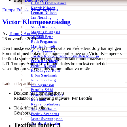
Efter:
Datum /
A-Ö
Ulf Karl Olov Nilsson
Henrik Nilsson
Europa
Franska
Historia
Tyska
Lennart Nilsson
Jan Norming
Victor Klemperer i dag
Tidskriften Ord&Bild
Stina Otterberg
Magnus P. Ängsal
Av
Tommy Andersson
Milorad Pejic
26 november 2019
Ruth Pergament
Mattias Pirholt
Den franske essäisten och översättaren Frédéderic Joly har nyligen
Anna Remmets
kommit ut med boken La langue confisquée om Victor Klemperers
Torsten Rönnerstrand Tidskriften Medusa
berömda studie över det språkliga förfallet under nazismen,
Ervin Rosenberg
LTI. Tommy Andersson finner i Jolys bok också en hel del
Fredrik Rosvall
väsentligt om vår egen tids kommunikativa misär…
Hans-Ingvar Roth
Björn Sandmark
Johan Sehlberg
Laddar fler artiklar
Ola Sigurdson
Pernilla Ståhl
Dixikon har utgivningsbevis.
Pernilla Ståhl (red.)
Redaktör och ansvarig utgivare: Per Brodén
Bo Stråth
Ragnar Strömberg
Tidskriften Dixikon
Stig Strömholm
Göteborg
Fredrik Svenaeus
Jayne Svenungsson
Jan Henrik Swahn
Textfält footer 3