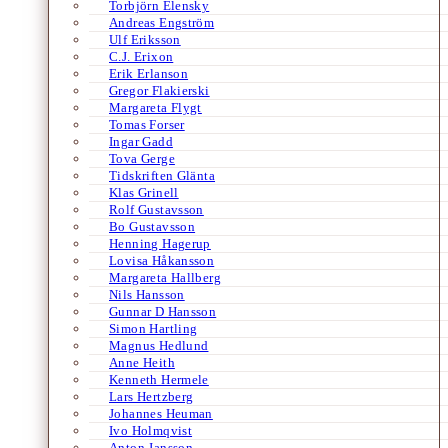
Torbjörn Elensky
Andreas Engström
Ulf Eriksson
C.J. Erixon
Erik Erlanson
Gregor Flakierski
Margareta Flygt
Tomas Forser
Ingar Gadd
Tova Gerge
Tidskriften Glänta
Klas Grinell
Rolf Gustavsson
Bo Gustavsson
Henning Hagerup
Lovisa Håkansson
Margareta Hallberg
Nils Hansson
Gunnar D Hansson
Simon Hartling
Magnus Hedlund
Anne Heith
Kenneth Hermele
Lars Hertzberg
Johannes Heuman
Ivo Holmqvist
Anton Jansson