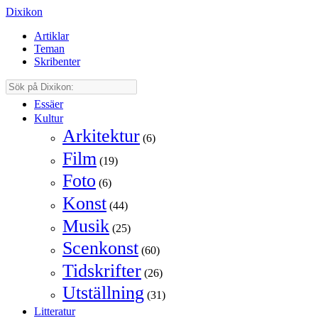
Dixikon
Artiklar
Teman
Skribenter
Essäer
Kultur
Arkitektur
(6)
Film
(19)
Foto
(6)
Konst
(44)
Musik
(25)
Scenkonst
(60)
Tidskrifter
(26)
Utställning
(31)
Litteratur