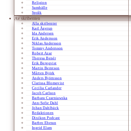
Religion
Samhälle
Språk
Av skribenten
Alla skribenter
Karl Ågerup
Ida Andersen
Erik Andersson
Niklas Andersson
Tommy Andersson
Robert Azar
Theresa Benér
Erik Bergqvist
Martin Berntson
Mårten Björk
Anders Björnsson
Clarissa Blomqvist
Cecilia Carlander
Jacob Carlson
Barbara Czarniawska
Ann-Sofie Dahl
Johan Dahlbäck
Redaktionen
Dixikon Podcast
Barbro Eberan
Ingrid Elam