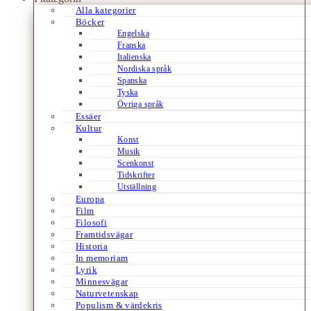
Alla kategorier
Böcker
Engelska
Franska
Italienska
Nordiska språk
Spanska
Tyska
Övriga språk
Essäer
Kultur
Konst
Musik
Scenkonst
Tidskrifter
Utställning
Europa
Film
Filosofi
Framtidsvägar
Historia
In memoriam
Lyrik
Minnesvägar
Naturvetenskap
Populism & värdekris