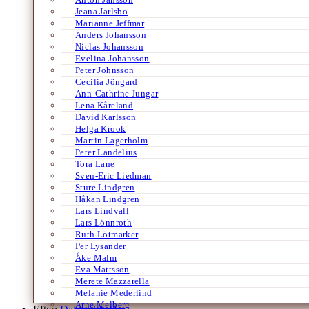
Jeana Jarlsbo
Marianne Jeffmar
Anders Johansson
Niclas Johansson
Evelina Johansson
Peter Johnsson
Cecilia Jöngard
Ann-Cathrine Jungar
Lena Kåreland
David Karlsson
Helga Krook
Martin Lagerholm
Peter Landelius
Tora Lane
Sven-Eric Liedman
Sture Lindgren
Håkan Lindgren
Lars Lindvall
Lars Lönnroth
Ruth Lötmarker
Per Lysander
Åke Malm
Eva Mattsson
Merete Mazzarella
Melanie Mederlind
Arne Melberg