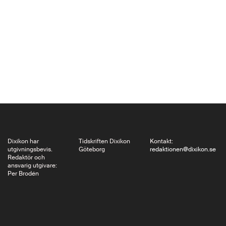
näringslivets höjdare:
kritikerna har beskyllts
för populism eller ren
och skär avundsjuka.
Men nu – långt senare
än…
Dixikon har
Tidskriften Dixikon
Kontakt:
utgivningsbevis.
Göteborg
redaktionen@dixikon.se
Redaktör och
ansvarig utgivare:
Per Brodén