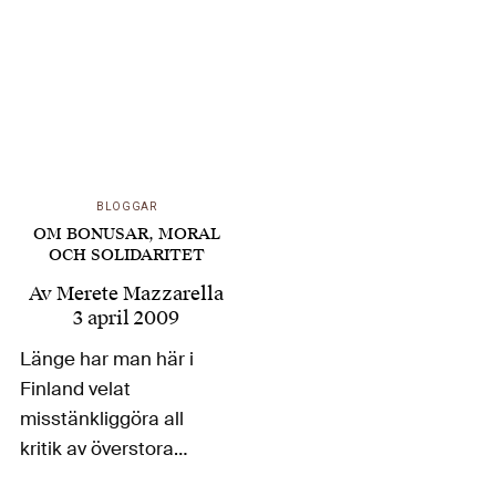
framförallt därför att
den helt enkelt är så
utomordentligt bra.
Stora, inträngande…
BLOGGAR
OM BONUSAR, MORAL
OCH SOLIDARITET
Av
Merete Mazzarella
3 april 2009
Länge har man här i
Finland velat
misstänkliggöra all
kritik av överstora
belöningar åt