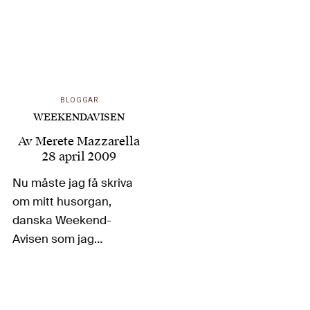
BLOGGAR
WEEKENDAVISEN
Av
Merete Mazzarella
28 april 2009
Nu måste jag få skriva
om mitt husorgan,
danska Weekend-
Avisen som jag
ingalunda läser bara
därför att jag är
halvdansk utan