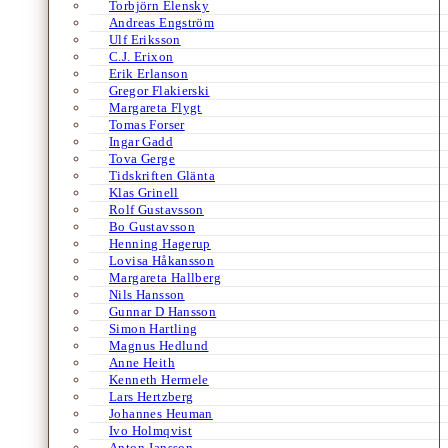
Torbjörn Elensky
Andreas Engström
Ulf Eriksson
C.J. Erixon
Erik Erlanson
Gregor Flakierski
Margareta Flygt
Tomas Forser
Ingar Gadd
Tova Gerge
Tidskriften Glänta
Klas Grinell
Rolf Gustavsson
Bo Gustavsson
Henning Hagerup
Lovisa Håkansson
Margareta Hallberg
Nils Hansson
Gunnar D Hansson
Simon Hartling
Magnus Hedlund
Anne Heith
Kenneth Hermele
Lars Hertzberg
Johannes Heuman
Ivo Holmqvist
Anton Jansson