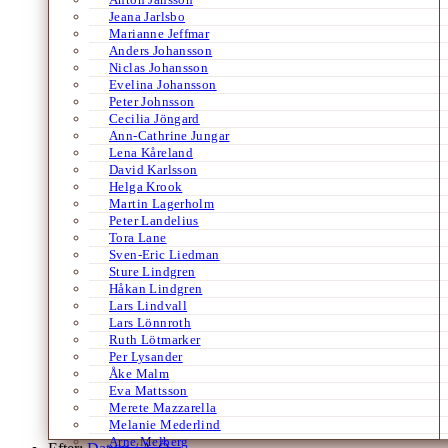
Jeana Jarlsbo
Marianne Jeffmar
Anders Johansson
Niclas Johansson
Evelina Johansson
Peter Johnsson
Cecilia Jöngard
Ann-Cathrine Jungar
Lena Kåreland
David Karlsson
Helga Krook
Martin Lagerholm
Peter Landelius
Tora Lane
Sven-Eric Liedman
Sture Lindgren
Håkan Lindgren
Lars Lindvall
Lars Lönnroth
Ruth Lötmarker
Per Lysander
Åke Malm
Eva Mattsson
Merete Mazzarella
Melanie Mederlind
Arne Melberg