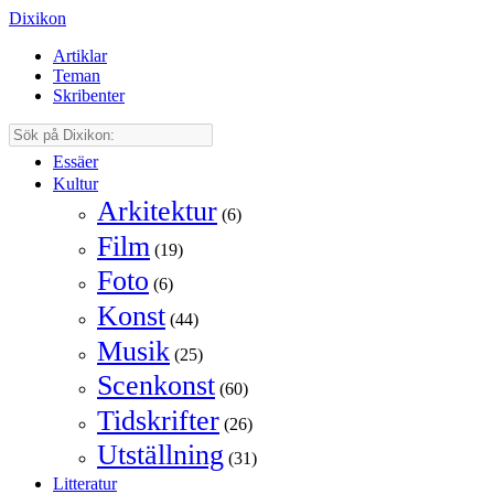
Dixikon
Artiklar
Teman
Skribenter
Essäer
Kultur
Arkitektur
(6)
Film
(19)
Foto
(6)
Konst
(44)
Musik
(25)
Scenkonst
(60)
Tidskrifter
(26)
Utställning
(31)
Litteratur