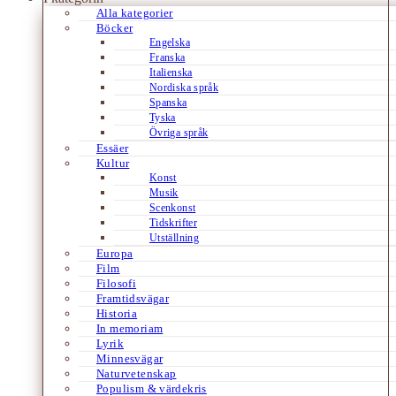
Alla kategorier
Böcker
Engelska
Franska
Italienska
Nordiska språk
Spanska
Tyska
Övriga språk
Essäer
Kultur
Konst
Musik
Scenkonst
Tidskrifter
Utställning
Europa
Film
Filosofi
Framtidsvägar
Historia
In memoriam
Lyrik
Minnesvägar
Naturvetenskap
Populism & värdekris