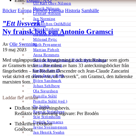
Efter:
Datum /
A-Ö
Ulf Karl Olov Nilsson
Henrik Nilsson
Böcker
Europa
Filosofi
Franska
Historia
Samhälle
Lennart Nilsson
Jan Norming
”Ett livsverk”
Tidskriften Ord&Bild
Stina Otterberg
Ny fransk bok om Antonio Gramsci
Magnus P. Ängsal
Milorad Pejic
Av
Olle Svenning
Ruth Pergament
19 maj 2023
Mattias Pirholt
Anna Remmets
Med utgångspunkt i de nyutgivningar och nytolkningar som gjorts
Torsten Rönnerstrand Tidskriften Medusa
Ervin Rosenberg
av Gramscis texter – inte minst av hans 33 anteckningsböcker från
Fredrik Rosvall
fängelsetiden – har Romain Descendre och Jean-Claude Zancarini
Hans-Ingvar Roth
velat skriva ett œuvre-vie, ett ”livsverk”, om Gramsci, den italienske
Björn Sandmark
marxisten som…
Johan Sehlberg
Ola Sigurdson
Pernilla Ståhl
Laddar fler artiklar
Pernilla Ståhl (red.)
Bo Stråth
Dixikon har utgivningsbevis.
Ragnar Strömberg
Redaktör och ansvarig utgivare: Per Brodén
Stig Strömholm
Fredrik Svenaeus
Tidskriften Dixikon
Jayne Svenungsson
Göteborg
Jan Henrik Swahn