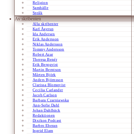
Religion
Samhälle
Språk
Av skribenten
Alla skribenter
Karl Ågerup
Ida Andersen
Erik Andersson
Niklas Andersson
Tommy Andersson
Robert Azar
Theresa Benér
Erik Bergqvist
Martin Berntson
Mårten Björk
Anders Björnsson
Clarissa Blomqvist
Cecilia Carlander
Jacob Carlson
Barbara Czarniawska
Ann-Sofie Dahl
Johan Dahlbäck
Redaktionen
Dixikon Podcast
Barbro Eberan
Ingrid Elam