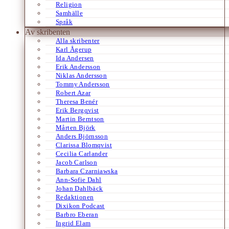
Religion
Samhälle
Språk
Av skribenten
Alla skribenter
Karl Ågerup
Ida Andersen
Erik Andersson
Niklas Andersson
Tommy Andersson
Robert Azar
Theresa Benér
Erik Bergqvist
Martin Berntson
Mårten Björk
Anders Björnsson
Clarissa Blomqvist
Cecilia Carlander
Jacob Carlson
Barbara Czarniawska
Ann-Sofie Dahl
Johan Dahlbäck
Redaktionen
Dixikon Podcast
Barbro Eberan
Ingrid Elam