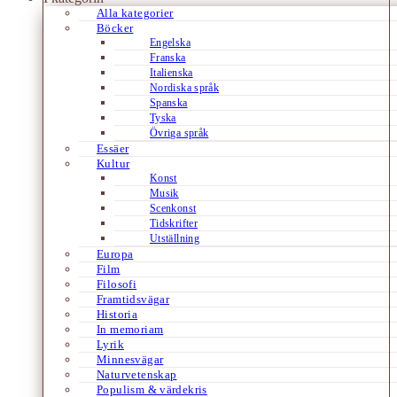
Alla kategorier
Böcker
Engelska
Franska
Italienska
Nordiska språk
Spanska
Tyska
Övriga språk
Essäer
Kultur
Konst
Musik
Scenkonst
Tidskrifter
Utställning
Europa
Film
Filosofi
Framtidsvägar
Historia
In memoriam
Lyrik
Minnesvägar
Naturvetenskap
Populism & värdekris