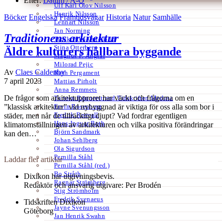
Efter:
Datum /
A-Ö
Ulf Karl Olov Nilsson
Henrik Nilsson
Böcker
Engelska
Framtidsvägar
Historia
Natur
Samhälle
Lennart Nilsson
Jan Norming
Traditionens arkitektur
Tidskriften Ord&Bild
Stina Otterberg
Äldre kulturers hållbara byggande
Magnus P. Ängsal
Milorad Pejic
Av
Claes Caldenby
Ruth Pergament
7 april 2023
Mattias Pirholt
Anna Remmets
De frågor som arkitektupproret har väckt och frågorna om en
Torsten Rönnerstrand Tidskriften Medusa
Ervin Rosenberg
”klassisk arkitektur” vid nybyggnad är viktiga för oss alla som bor i
Fredrik Rosvall
städer, men når de tillräckligt djupt? Vad fordrar egentligen
Hans-Ingvar Roth
klimatomställningen av arkitekturen och vilka positiva förändringar
Björn Sandmark
kan den…
Johan Sehlberg
Ola Sigurdson
Pernilla Ståhl
Laddar fler artiklar
Pernilla Ståhl (red.)
Bo Stråth
Dixikon har utgivningsbevis.
Ragnar Strömberg
Redaktör och ansvarig utgivare: Per Brodén
Stig Strömholm
Fredrik Svenaeus
Tidskriften Dixikon
Jayne Svenungsson
Göteborg
Jan Henrik Swahn