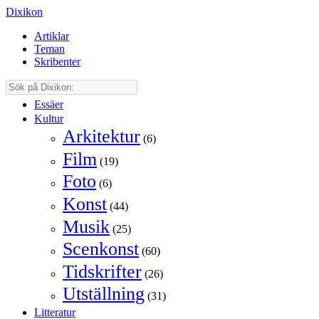
Dixikon
Artiklar
Teman
Skribenter
Essäer
Kultur
Arkitektur
(6)
Film
(19)
Foto
(6)
Konst
(44)
Musik
(25)
Scenkonst
(60)
Tidskrifter
(26)
Utställning
(31)
Litteratur