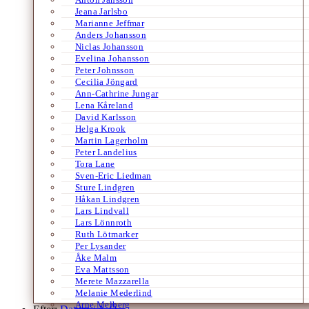
Jeana Jarlsbo
Marianne Jeffmar
Anders Johansson
Niclas Johansson
Evelina Johansson
Peter Johnsson
Cecilia Jöngard
Ann-Cathrine Jungar
Lena Kåreland
David Karlsson
Helga Krook
Martin Lagerholm
Peter Landelius
Tora Lane
Sven-Eric Liedman
Sture Lindgren
Håkan Lindgren
Lars Lindvall
Lars Lönnroth
Ruth Lötmarker
Per Lysander
Åke Malm
Eva Mattsson
Merete Mazzarella
Melanie Mederlind
Arne Melberg