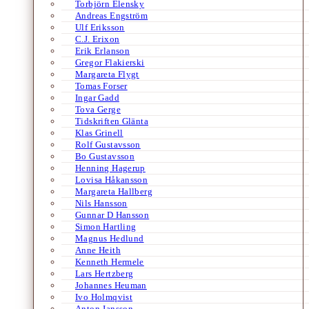
Torbjörn Elensky
Andreas Engström
Ulf Eriksson
C.J. Erixon
Erik Erlanson
Gregor Flakierski
Margareta Flygt
Tomas Forser
Ingar Gadd
Tova Gerge
Tidskriften Glänta
Klas Grinell
Rolf Gustavsson
Bo Gustavsson
Henning Hagerup
Lovisa Håkansson
Margareta Hallberg
Nils Hansson
Gunnar D Hansson
Simon Hartling
Magnus Hedlund
Anne Heith
Kenneth Hermele
Lars Hertzberg
Johannes Heuman
Ivo Holmqvist
Anton Jansson