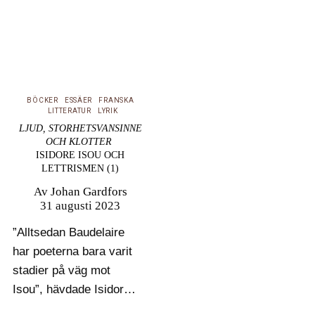
BÖCKER
ESSÄER
FRANSKA
LITTERATUR
LYRIK
LJUD, STORHETSVANSINNE
OCH KLOTTER
ISIDORE ISOU OCH
LETTRISMEN (1)
Av
Johan Gardfors
31 augusti 2023
”Alltsedan Baudelaire
har poeterna bara varit
stadier på väg mot
Isou”, hävdade Isidore
Isou om sig själv.