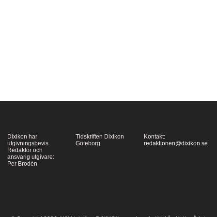
Missnöjd med dada och
surrealismen
publicerade han 1947
Introduction à une
nouvelle poésie et à
une nouvelle musique,
ett manifest för den
nya…
Dixikon har
Tidskriften Dixikon
Kontakt:
utgivningsbevis.
Göteborg
redaktionen@dixikon.se
Redaktör och
ansvarig utgivare:
Per Brodén