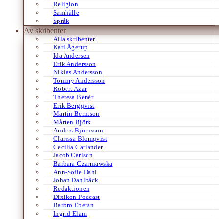
Religion
Samhälle
Språk
Av skribenten
Alla skribenter
Karl Ågerup
Ida Andersen
Erik Andersson
Niklas Andersson
Tommy Andersson
Robert Azar
Theresa Benér
Erik Bergqvist
Martin Berntson
Mårten Björk
Anders Björnsson
Clarissa Blomqvist
Cecilia Carlander
Jacob Carlson
Barbara Czarniawska
Ann-Sofie Dahl
Johan Dahlbäck
Redaktionen
Dixikon Podcast
Barbro Eberan
Ingrid Elam