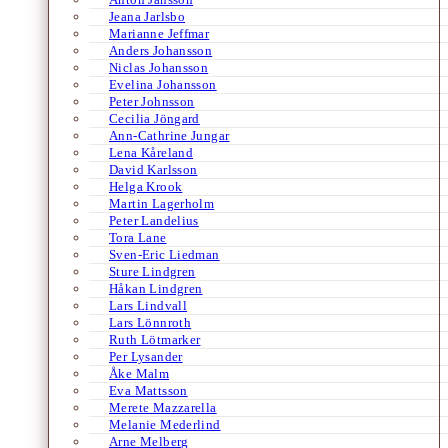
Jeana Jarlsbo
Marianne Jeffmar
Anders Johansson
Niclas Johansson
Evelina Johansson
Peter Johnsson
Cecilia Jöngard
Ann-Cathrine Jungar
Lena Kåreland
David Karlsson
Helga Krook
Martin Lagerholm
Peter Landelius
Tora Lane
Sven-Eric Liedman
Sture Lindgren
Håkan Lindgren
Lars Lindvall
Lars Lönnroth
Ruth Lötmarker
Per Lysander
Åke Malm
Eva Mattsson
Merete Mazzarella
Melanie Mederlind
Arne Melberg