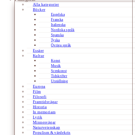
Alla kategorier
Böcker
Engelska
Franska
Italienska
Nordiska språk
Spanska
Tyska
Övriga språk
Essäer
Kultur
Konst
Musik
Scenkonst
Tidskrifter
Utställning
Europa
Film
Filosofi
Framtidsvägar
Historia
In memoriam
Lyrik
Minnesvägar
Naturvetenskap
Populism & värdekris