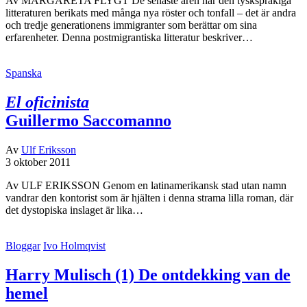
Av MARGARETA FLYGT De senaste åren har den tyskspråkiga
litteraturen berikats med många nya röster och tonfall – det är andra
och tredje generationens immigranter som berättar om sina
erfarenheter. Denna postmigrantiska litteratur beskriver…
Spanska
El oficinista
Guillermo Saccomanno
Av
Ulf Eriksson
3 oktober 2011
Av ULF ERIKSSON Genom en latinamerikansk stad utan namn
vandrar den kontorist som är hjälten i denna strama lilla roman, där
det dystopiska inslaget är lika…
Bloggar
Ivo Holmqvist
Harry Mulisch (1) De ontdekking van de
hemel