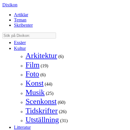
Dixikon
Artiklar
Teman
Skribenter
Essäer
Kultur
Arkitektur
(6)
Film
(19)
Foto
(6)
Konst
(44)
Musik
(25)
Scenkonst
(60)
Tidskrifter
(26)
Utställning
(31)
Litteratur