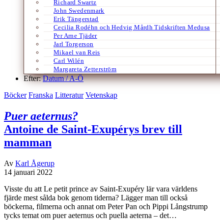
Richard Swartz
John Swedenmark
Erik Tängerstad
Cecilia Rodéhn och Hedvig Mårdh Tidskriften Medusa
Per Arne Tjäder
Jarl Torgerson
Mikael van Reis
Carl Wilén
Margareta Zetterström
Efter:
Datum /
A-Ö
Böcker
Franska
Litteratur
Vetenskap
Puer aeternus?
Antoine de Saint-Exupérys brev till
mamman
Av
Karl Ågerup
14 januari 2022
Visste du att Le petit prince av Saint-Exupéry lär vara världens
fjärde mest sålda bok genom tiderna? Lägger man till också
böckerna, filmerna och annat om Peter Pan och Pippi Långstrump
tycks temat om puer aeternus och puella aeterna – det…