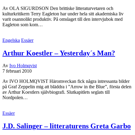
Av OLA SIGURDSON Den brittiske litteraturvetaren och
kulturkritikern Terry Eagleton har under hela sitt akademiska liv
varit osannolikt produktiv. På omslaget till den intervjubok med
Eagleton som kom…
Engelska
Essäer
Arthur Koestler – Yesterday´s Man?
Av
Ivo Holmqvist
7 februari 2010
Av IVO HOLMQVIST Häromveckan fick några intressanta bilder
på Graf Zeppelin mig att bläddra i ”Arrow in the Blue”, första delen
av Arthur Koestlers självbiografi. Slutkapitlets seglats till
Nordpolen…
Essäer
J.D. Salinger – litteraturens Greta Garbo