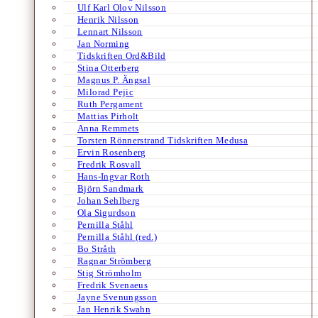
Ulf Karl Olov Nilsson
Henrik Nilsson
Lennart Nilsson
Jan Norming
Tidskriften Ord&Bild
Stina Otterberg
Magnus P. Ängsal
Milorad Pejic
Ruth Pergament
Mattias Pirholt
Anna Remmets
Torsten Rönnerstrand Tidskriften Medusa
Ervin Rosenberg
Fredrik Rosvall
Hans-Ingvar Roth
Björn Sandmark
Johan Sehlberg
Ola Sigurdson
Pernilla Ståhl
Pernilla Ståhl (red.)
Bo Stråth
Ragnar Strömberg
Stig Strömholm
Fredrik Svenaeus
Jayne Svenungsson
Jan Henrik Swahn