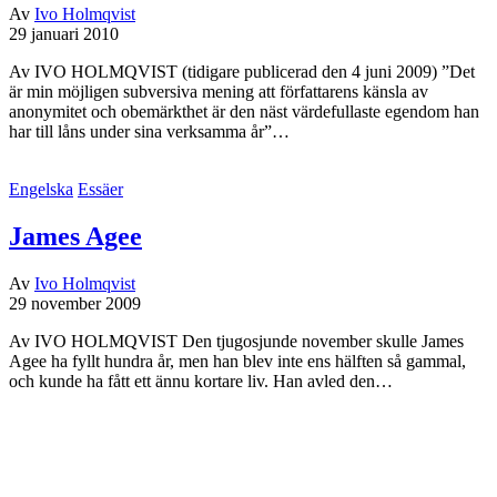
Av
Ivo Holmqvist
29 januari 2010
Av IVO HOLMQVIST (tidigare publicerad den 4 juni 2009) ”Det
är min möjligen subversiva mening att författarens känsla av
anonymitet och obemärkthet är den näst värdefullaste egendom han
har till låns under sina verksamma år”…
Engelska
Essäer
James Agee
Av
Ivo Holmqvist
29 november 2009
Av IVO HOLMQVIST Den tjugosjunde november skulle James
Agee ha fyllt hundra år, men han blev inte ens hälften så gammal,
och kunde ha fått ett ännu kortare liv. Han avled den…
Spanska
Roberto Bolaño – Amuleto