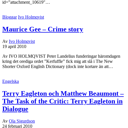
id=”attachment_10619″…
Bloggar
Ivo Holmqvist
Maurice Gee – Crime story
Av
Ivo Holmqvist
19 april 2010
Av IVO HOLMQVIST Peter Landelius funderingar häromdagen
kring det orediga ordet ”Kerfuffle” fick mig att slå i The New
Shorter Oxford English Dictionary (dock inte kortare än att…
Engelska
Terry Eagleton och Matthew Beaumont –
The Task of the Critic: Terry Eagleton in
Dialogue
Av
Ola Sigurdson
24 februari 2010