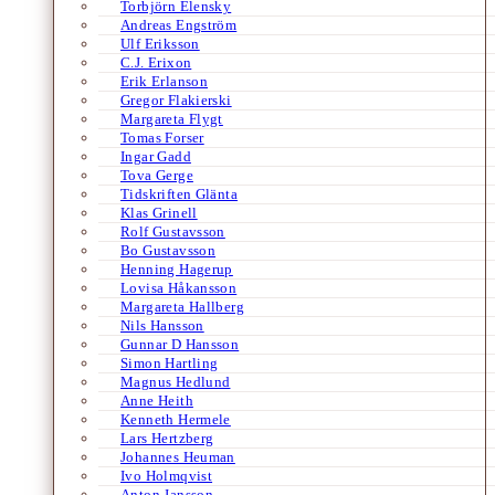
Torbjörn Elensky
Andreas Engström
Ulf Eriksson
C.J. Erixon
Erik Erlanson
Gregor Flakierski
Margareta Flygt
Tomas Forser
Ingar Gadd
Tova Gerge
Tidskriften Glänta
Klas Grinell
Rolf Gustavsson
Bo Gustavsson
Henning Hagerup
Lovisa Håkansson
Margareta Hallberg
Nils Hansson
Gunnar D Hansson
Simon Hartling
Magnus Hedlund
Anne Heith
Kenneth Hermele
Lars Hertzberg
Johannes Heuman
Ivo Holmqvist
Anton Jansson