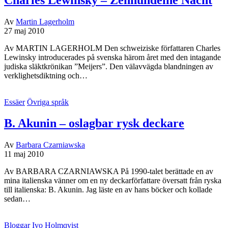
Av
Martin Lagerholm
27 maj 2010
Av MARTIN LAGERHOLM Den schweiziske författaren Charles
Lewinsky introducerades på svenska härom året med den intagande
judiska släktkrönikan ”Meijers”. Den välavvägda blandningen av
verklighetsdiktning och…
Essäer
Övriga språk
B. Akunin – oslagbar rysk deckare
Av
Barbara Czarniawska
11 maj 2010
Av BARBARA CZARNIAWSKA På 1990-talet berättade en av
mina italienska vänner om en ny deckarförfattare översatt från ryska
till italienska: B. Akunin. Jag läste en av hans böcker och kollade
sedan…
Bloggar
Ivo Holmqvist