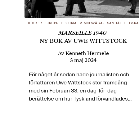
BÖCKER
EUROPA
HISTORIA
MINNESVÄGAR
SAMHÄLLE
TYSKA
MARSEILLE 1940
NY BOK AV UWE WITTSTOCK
Av
Kenneth Hermele
3 maj 2024
För något år sedan hade journalisten och
författaren Uwe Wittstock stor framgång
med sin Februari 33, en dag-för-dag
berättelse om hur Tyskland förvandlades
från demokrati till diktatur på en månad med
start vid Hitlers makttillträde den 30 januari
1933. Kenneth…