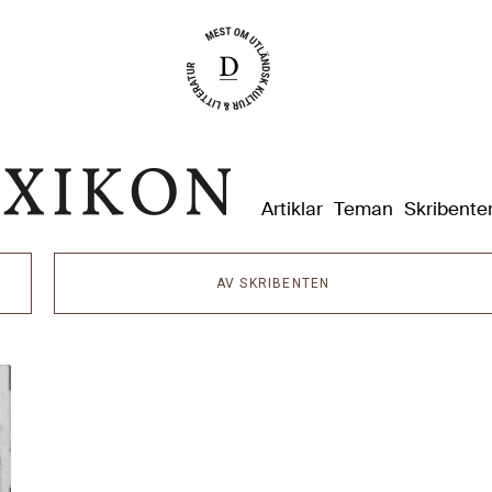
Dixikon
Artiklar
Teman
Skribente
AV SKRIBENTEN