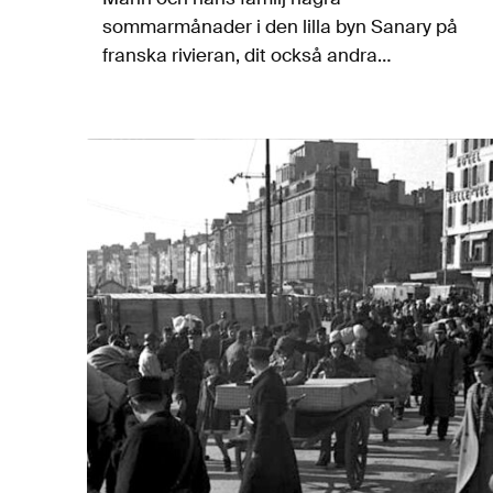
sommarmånader i den lilla byn Sanary på
franska rivieran, dit också andra
framstående författare sökt sig undan
nazismen. Om tiden där och det första
halvåret i exil berättar Florian…