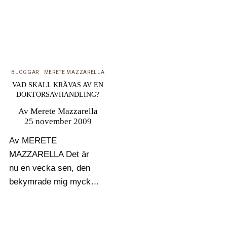
BLOGGAR
MERETE MAZZARELLA
VAD SKALL KRÄVAS AV EN
DOKTORSAVHANDLING?
Av
Merete Mazzarella
25 november 2009
Av MERETE
MAZZARELLA Det är
nu en vecka sen, den
bekymrade mig mycket
i nån månad innan och
den har fortsatt att
bekymra mig. Vad det