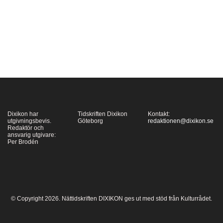
handlar om är…
Dixikon har
Tidskriften Dixikon
Kontakt:
utgivningsbevis.
Göteborg
redaktionen@dixikon.se
Redaktör och
ansvarig utgivare:
Per Brodén
© Copyright 2026. Nättidskriften DIXIKON ges ut med stöd från Kulturrådet.