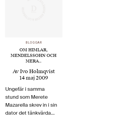
BLOGGAR
OM HIMLAR,
MENDELSSOHN OCH
MERA..
Av
Ivo Holmqvist
14 maj 2009
Ungefär i samma
stund som Merete
Mazarella skrev in i sin
dator det tänkvärda
citatet från Hans
Ruins far, om