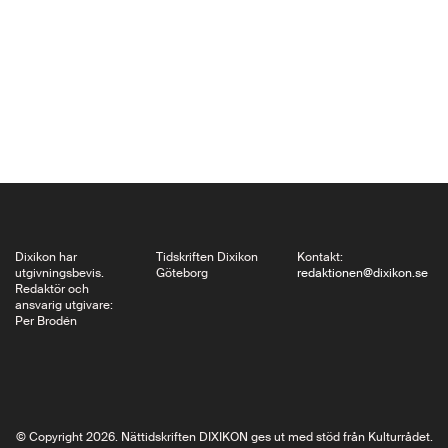
stjärnhimlen ovan oss,
dök ett par
efterhängsna rader av
Erik Gustaf Geijer om
människans
ensamhet under
stjärnvalvet upp i
mitt…
Dixikon har
Tidskriften Dixikon
Kontakt:
utgivningsbevis.
Göteborg
redaktionen@dixikon.se
Redaktör och
ansvarig utgivare:
Per Brodén
© Copyright 2026. Nättidskriften DIXIKON ges ut med stöd från Kulturrådet.