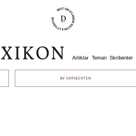
Dixikon
Artiklar
Teman
Skribenter
AV SKRIBENTEN