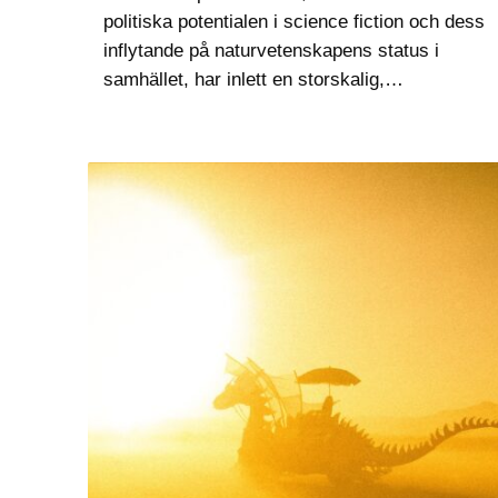
politiska potentialen i science fiction och dess
inflytande på naturvetenskapens status i
samhället, har inlett en storskalig,
kulturpolitisk satsning på den litteraturen. Om
de båda kinesiska författarna Liang Qichao
och Zheng Wenguang och om…