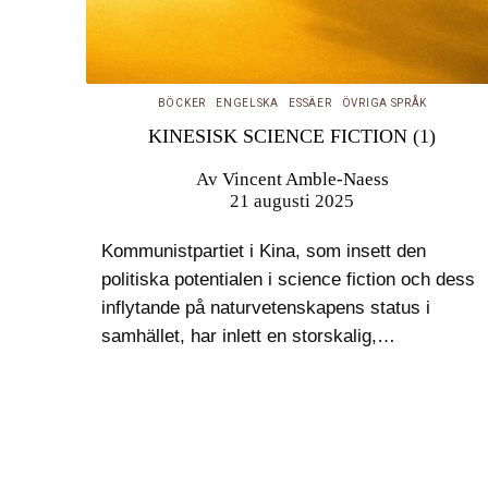
BÖCKER
ENGELSKA
ESSÄER
ÖVRIGA SPRÅK
KINESISK SCIENCE FICTION (1)
Av
Vincent Amble-Naess
21 augusti 2025
Kommunistpartiet i Kina, som insett den
politiska potentialen i science fiction och dess
inflytande på naturvetenskapens status i
samhället, har inlett en storskalig,
kulturpolitisk satsning på den litteraturen. Med
en artikel om den kinesiske författaren Liu
Cixin och hans trilogi…