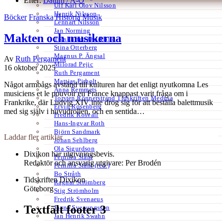
Efter:
Datum /
A-Ö
Ulf Karl Olov Nilsson
Henrik Nilsson
Böcker
Franska
Historia
Musik
Lennart Nilsson
Jan Norming
Makten och musikerna
Tidskriften Ord&Bild
Stina Otterberg
Magnus P. Ängsal
Av
Ruth Pergament
Milorad Pejic
16 oktober 2025
Ruth Pergament
Mattias Pirholt
Något armbågs avstånd till kulturen har det enligt nyutkomna Les
Anna Remmets
musiciens et le pouvoir en France knappast varit fråga om i
Torsten Rönnerstrand Tidskriften Medusa
Frankrike, där Ludvig XIV inte drog sig för att beställa balettmusik
Ervin Rosenberg
med sig själv i huvudrollen, och en sentida…
Fredrik Rosvall
Hans-Ingvar Roth
Björn Sandmark
Laddar fler artiklar
Johan Sehlberg
Ola Sigurdson
Dixikon har utgivningsbevis.
Pernilla Ståhl
Redaktör och ansvarig utgivare: Per Brodén
Pernilla Ståhl (red.)
Bo Stråth
Tidskriften Dixikon
Ragnar Strömberg
Göteborg
Stig Strömholm
Fredrik Svenaeus
Textfält footer 3
Jayne Svenungsson
Jan Henrik Swahn