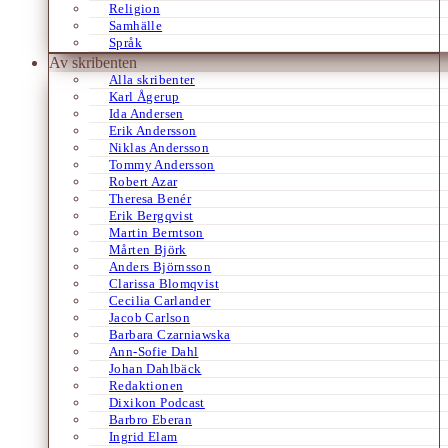
Religion
Samhälle
Språk
Av skribenten
Alla skribenter
Karl Ågerup
Ida Andersen
Erik Andersson
Niklas Andersson
Tommy Andersson
Robert Azar
Theresa Benér
Erik Bergqvist
Martin Berntson
Mårten Björk
Anders Björnsson
Clarissa Blomqvist
Cecilia Carlander
Jacob Carlson
Barbara Czarniawska
Ann-Sofie Dahl
Johan Dahlbäck
Redaktionen
Dixikon Podcast
Barbro Eberan
Ingrid Elam