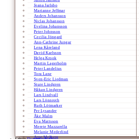
Jeana Jarlsbo
Marianne Jeffmar
Anders Johansson
Niclas Johansson
Evelina Johansson
Peter Johnsson
Cecilia Jöngard
Ann-Cathrine Jungar
Lena Kåreland
David Karlsson
Helga Krook
Martin Lagerholm
Peter Landelius
Tora Lane
Sven-Eric Liedman
Sture Lindgren
Håkan Lindgren
Lars Lindvall
Lars Lönnroth
Ruth Lötmarker
Per Lysander
Åke Malm
Eva Mattsson
Merete Mazzarella
Melanie Mederlind
Arne Melberg