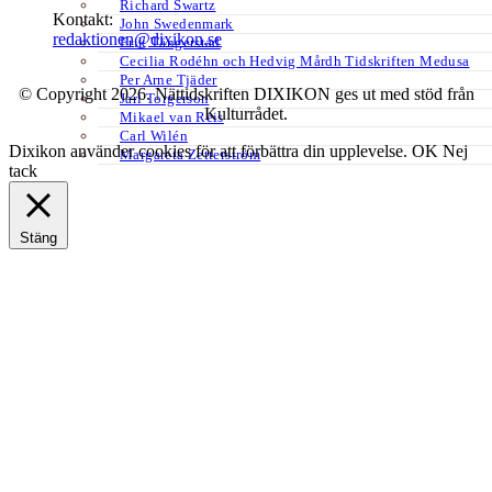
Richard Swartz
Kontakt:
John Swedenmark
redaktionen@dixikon.se
Erik Tängerstad
Cecilia Rodéhn och Hedvig Mårdh Tidskriften Medusa
Per Arne Tjäder
© Copyright 2026. Nättidskriften DIXIKON ges ut med stöd från
Jarl Torgerson
Kulturrådet.
Mikael van Reis
Carl Wilén
Dixikon använder cookies för att förbättra din upplevelse.
OK
Nej
Margareta Zetterström
tack
Stäng
Privacy Overview
This website uses cookies to improve your experience while you
navigate through the website. Out of these, the cookies that are
categorized as necessary are stored on your browser as they are
essential for the working of basic functionalities of the website. We
also use third-party cookies that help us analyze and understand how
you use this website. These cookies will be stored in your browser
only with your consent. You also have the option to opt-out of these
cookies. But opting out of some of these cookies may affect your
browsing experience.