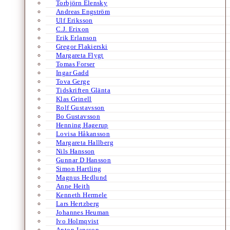
Torbjörn Elensky
Andreas Engström
Ulf Eriksson
C.J. Erixon
Erik Erlanson
Gregor Flakierski
Margareta Flygt
Tomas Forser
Ingar Gadd
Tova Gerge
Tidskriften Glänta
Klas Grinell
Rolf Gustavsson
Bo Gustavsson
Henning Hagerup
Lovisa Håkansson
Margareta Hallberg
Nils Hansson
Gunnar D Hansson
Simon Hartling
Magnus Hedlund
Anne Heith
Kenneth Hermele
Lars Hertzberg
Johannes Heuman
Ivo Holmqvist
Anton Jansson