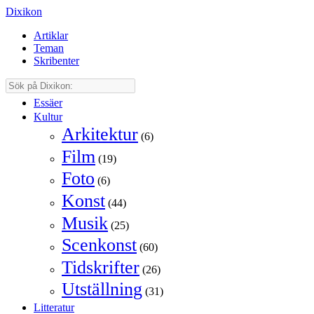
Dixikon
Artiklar
Teman
Skribenter
Essäer
Kultur
Arkitektur
(6)
Film
(19)
Foto
(6)
Konst
(44)
Musik
(25)
Scenkonst
(60)
Tidskrifter
(26)
Utställning
(31)
Litteratur