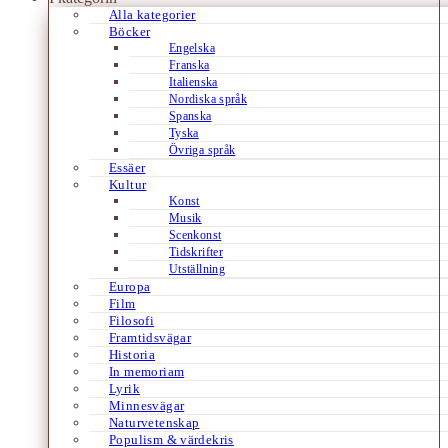
Alla kategorier
Böcker
Engelska
Franska
Italienska
Nordiska språk
Spanska
Tyska
Övriga språk
Essäer
Kultur
Konst
Musik
Scenkonst
Tidskrifter
Utställning
Europa
Film
Filosofi
Framtidsvägar
Historia
In memoriam
Lyrik
Minnesvägar
Naturvetenskap
Populism & värdekris