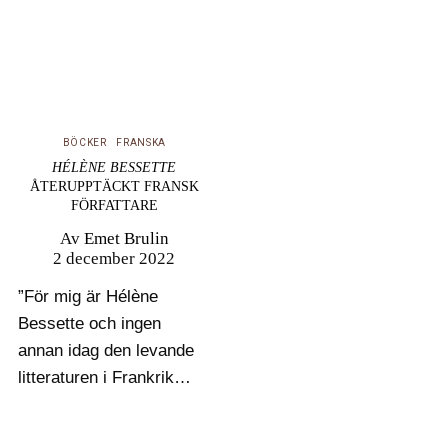
BÖCKER
FRANSKA
HÉLÈNE BESSETTE
ÅTERUPPTÄCKT FRANSK
FÖRFATTARE
Av
Emet Brulin
2 december 2022
”För mig är Hélène
Bessette och ingen
annan idag den levande
litteraturen i Frankrike”
ansåg Marguerite
Duras om den idag