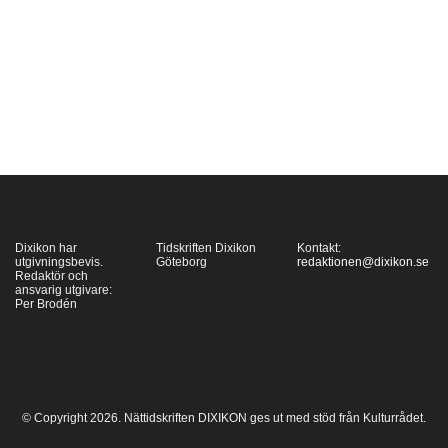
återupptäckta
författaren Hélène
Bessette. Hon var en
författarnas författare,
en förnyare som
under tidigt 50-tal
uppfann en litterär
hybridform, den
poetiska romanen,
Dixikon har
Tidskriften Dixikon
Kontakt:
men…
utgivningsbevis.
Göteborg
redaktionen@dixikon.se
Redaktör och
ansvarig utgivare:
Per Brodén
© Copyright 2026. Nättidskriften DIXIKON ges ut med stöd från Kulturrådet.