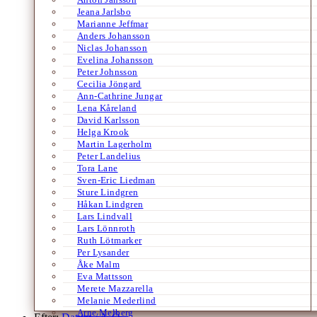
Jeana Jarlsbo
Marianne Jeffmar
Anders Johansson
Niclas Johansson
Evelina Johansson
Peter Johnsson
Cecilia Jöngard
Ann-Cathrine Jungar
Lena Kåreland
David Karlsson
Helga Krook
Martin Lagerholm
Peter Landelius
Tora Lane
Sven-Eric Liedman
Sture Lindgren
Håkan Lindgren
Lars Lindvall
Lars Lönnroth
Ruth Lötmarker
Per Lysander
Åke Malm
Eva Mattsson
Merete Mazzarella
Melanie Mederlind
Arne Melberg