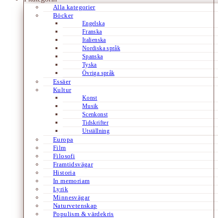
Alla kategorier
Böcker
Engelska
Franska
Italienska
Nordiska språk
Spanska
Tyska
Övriga språk
Essäer
Kultur
Konst
Musik
Scenkonst
Tidskrifter
Utställning
Europa
Film
Filosofi
Framtidsvägar
Historia
In memoriam
Lyrik
Minnesvägar
Naturvetenskap
Populism & värdekris