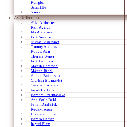
Religion
Samhälle
Språk
Av skribenten
Alla skribenter
Karl Ågerup
Ida Andersen
Erik Andersson
Niklas Andersson
Tommy Andersson
Robert Azar
Theresa Benér
Erik Bergqvist
Martin Berntson
Mårten Björk
Anders Björnsson
Clarissa Blomqvist
Cecilia Carlander
Jacob Carlson
Barbara Czarniawska
Ann-Sofie Dahl
Johan Dahlbäck
Redaktionen
Dixikon Podcast
Barbro Eberan
Ingrid Elam