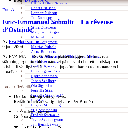
Efter:
Datum /
A-Ö
Ulf Karl Olov Nilsson
Henrik Nilsson
Franska
Lennart Nilsson
Jan Norming
Eric-Emmanuel Schmitt – La rêveuse
Tidskriften Ord&Bild
Stina Otterberg
d’Ostende
Magnus P. Ängsal
Milorad Pejic
Av
Eva Mattsson
Ruth Pergament
9 juni 2009
Mattias Pirholt
Anna Remmets
Av EVA MATTSSON Att via platsen suggerera fram vissa
Torsten Rönnerstrand Tidskriften Medusa
Ervin Rosenberg
stämningar genom blotta namnet på en stad eller ett landskap har
Fredrik Rosvall
blivit allt vanligare. De senaste tjugo åren har en rad romaner och
Hans-Ingvar Roth
noveller…
Björn Sandmark
Johan Sehlberg
Ola Sigurdson
Laddar fler artiklar
Pernilla Ståhl
Pernilla Ståhl (red.)
Dixikon har utgivningsbevis.
Bo Stråth
Redaktör och ansvarig utgivare: Per Brodén
Ragnar Strömberg
Stig Strömholm
Tidskriften Dixikon
Fredrik Svenaeus
Göteborg
Jayne Svenungsson
Jan Henrik Swahn