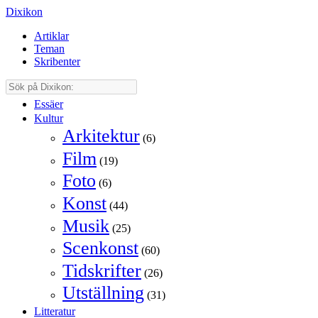
Dixikon
Artiklar
Teman
Skribenter
Essäer
Kultur
Arkitektur
(6)
Film
(19)
Foto
(6)
Konst
(44)
Musik
(25)
Scenkonst
(60)
Tidskrifter
(26)
Utställning
(31)
Litteratur