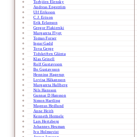
Torbjörn Elensky
Andreas Engström
Ulf Eriksson
C.J. Erixon
Erik Erlanson
Gregor Flakierski
Margareta Flygt
Tomas Forser
Ingar Gadd
Tova Gerge
Tidskriften Glänta
Klas Grinell
Rolf Gustavsson
Bo Gustavsson
Henning Hagerup
Lovisa Håkansson
Margareta Hallberg
Nils Hansson
Gunnar D Hansson
Simon Hartling
Magnus Hedlund
Anne Heith
Kenneth Hermele
Lars Hertzberg
Johannes Heuman
Ivo Holmqvist
Anton Jansson