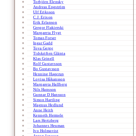
Torbjörn Elensky
Andreas Engström
Ulf Eriksson
C.J. Erixon
Erik Erlanson
Gregor Flakierski
Margareta Flygt
Tomas Forser
Ingar Gadd
Tova Gerge
Tidskriften Glänta
Klas Grinell
Rolf Gustavsson
Bo Gustavsson
Henning Hagerup
Lovisa Håkansson
Margareta Hallberg
Nils Hansson
Gunnar D Hansson
Simon Hartling
Magnus Hedlund
Anne Heith
Kenneth Hermele
Lars Hertzberg
Johannes Heuman
Ivo Holmqvist
Anton Jansson