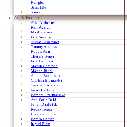
Religion
Samhälle
Språk
Av skribenten
Alla skribenter
Karl Ågerup
Ida Andersen
Erik Andersson
Niklas Andersson
Tommy Andersson
Robert Azar
Theresa Benér
Erik Bergqvist
Martin Berntson
Mårten Björk
Anders Björnsson
Clarissa Blomqvist
Cecilia Carlander
Jacob Carlson
Barbara Czarniawska
Ann-Sofie Dahl
Johan Dahlbäck
Redaktionen
Dixikon Podcast
Barbro Eberan
Ingrid Elam