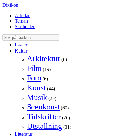
Dixikon
Artiklar
Teman
Skribenter
Essäer
Kultur
Arkitektur
(6)
Film
(19)
Foto
(6)
Konst
(44)
Musik
(25)
Scenkonst
(60)
Tidskrifter
(26)
Utställning
(31)
Litteratur