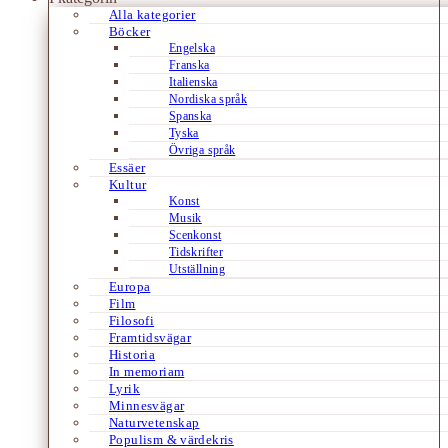
Alla kategorier
Böcker
Engelska
Franska
Italienska
Nordiska språk
Spanska
Tyska
Övriga språk
Essäer
Kultur
Konst
Musik
Scenkonst
Tidskrifter
Utställning
Europa
Film
Filosofi
Framtidsvägar
Historia
In memoriam
Lyrik
Minnesvägar
Naturvetenskap
Populism & värdekris