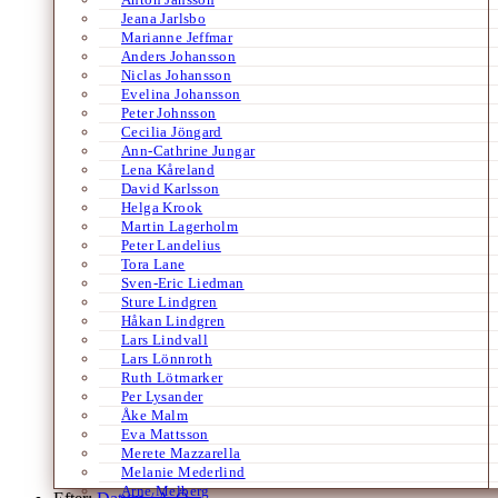
Jeana Jarlsbo
Marianne Jeffmar
Anders Johansson
Niclas Johansson
Evelina Johansson
Peter Johnsson
Cecilia Jöngard
Ann-Cathrine Jungar
Lena Kåreland
David Karlsson
Helga Krook
Martin Lagerholm
Peter Landelius
Tora Lane
Sven-Eric Liedman
Sture Lindgren
Håkan Lindgren
Lars Lindvall
Lars Lönnroth
Ruth Lötmarker
Per Lysander
Åke Malm
Eva Mattsson
Merete Mazzarella
Melanie Mederlind
Arne Melberg