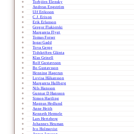
Torbjörn Elensky
Andreas Engström
Ulf Eriksson
C.J. Erixon
Erik Erlanson
Gregor Flakierski
Margareta Flygt
Tomas Forser
Ingar Gadd
Tova Gerge
Tidskriften Glänta
Klas Grinell
Rolf Gustavsson
Bo Gustavsson
Henning Hagerup
Lovisa Håkansson
Margareta Hallberg
Nils Hansson
Gunnar D Hansson
Simon Hartling
Magnus Hedlund
Anne Heith
Kenneth Hermele
Lars Hertzberg
Johannes Heuman
Ivo Holmqvist
Anton Jansson