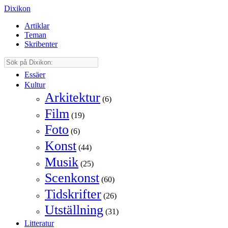
Dixikon
Artiklar
Teman
Skribenter
Essäer
Kultur
Arkitektur
(6)
Film
(19)
Foto
(6)
Konst
(44)
Musik
(25)
Scenkonst
(60)
Tidskrifter
(26)
Utställning
(31)
Litteratur