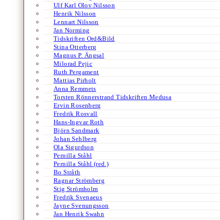
Ulf Karl Olov Nilsson
Henrik Nilsson
Lennart Nilsson
Jan Norming
Tidskriften Ord&Bild
Stina Otterberg
Magnus P. Ängsal
Milorad Pejic
Ruth Pergament
Mattias Pirholt
Anna Remmets
Torsten Rönnerstrand Tidskriften Medusa
Ervin Rosenberg
Fredrik Rosvall
Hans-Ingvar Roth
Björn Sandmark
Johan Sehlberg
Ola Sigurdson
Pernilla Ståhl
Pernilla Ståhl (red.)
Bo Stråth
Ragnar Strömberg
Stig Strömholm
Fredrik Svenaeus
Jayne Svenungsson
Jan Henrik Swahn