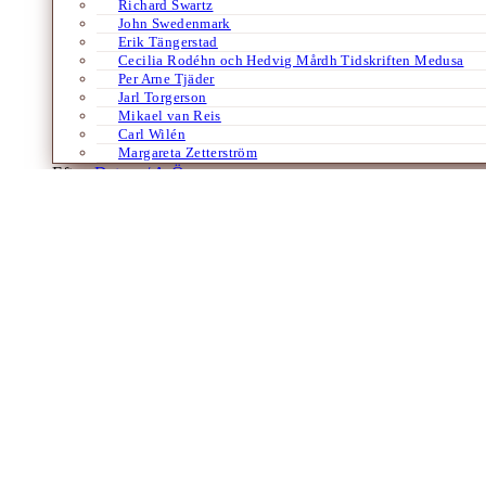
Richard Swartz
John Swedenmark
Erik Tängerstad
Cecilia Rodéhn och Hedvig Mårdh Tidskriften Medusa
Per Arne Tjäder
Jarl Torgerson
Mikael van Reis
Carl Wilén
Margareta Zetterström
Efter:
Datum /
A-Ö
Film
Franska
Motståndets regissör
Om Jean-Pierre Melville
Av
Arne Florin
13 maj 2018
Arne Florin tar upp fyra böcker som påminner om den franske kultregi
filmer. Själv motståndsman under kriget gjorde han filmer om ockup
Laddar fler artiklar