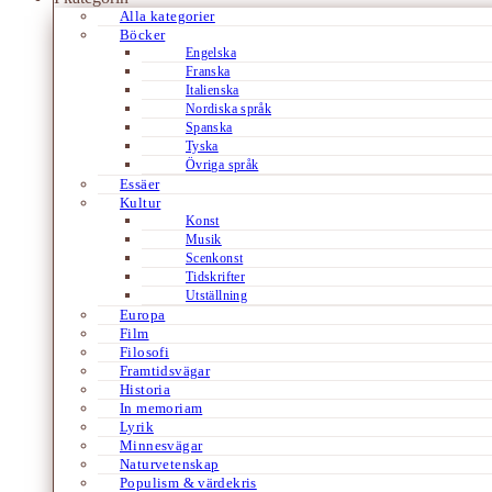
Alla kategorier
Böcker
Engelska
Franska
Italienska
Nordiska språk
Spanska
Tyska
Övriga språk
Essäer
Kultur
Konst
Musik
Scenkonst
Tidskrifter
Utställning
Europa
Film
Filosofi
Framtidsvägar
Historia
In memoriam
Lyrik
Minnesvägar
Naturvetenskap
Populism & värdekris