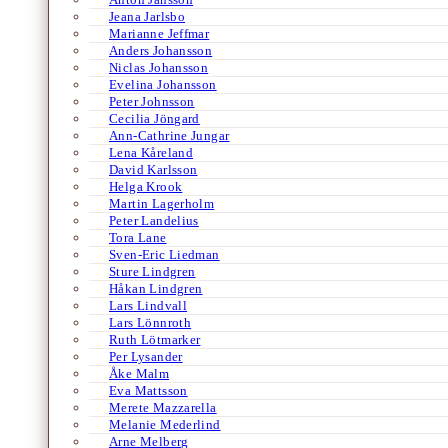
Jeana Jarlsbo
Marianne Jeffmar
Anders Johansson
Niclas Johansson
Evelina Johansson
Peter Johnsson
Cecilia Jöngard
Ann-Cathrine Jungar
Lena Kåreland
David Karlsson
Helga Krook
Martin Lagerholm
Peter Landelius
Tora Lane
Sven-Eric Liedman
Sture Lindgren
Håkan Lindgren
Lars Lindvall
Lars Lönnroth
Ruth Lötmarker
Per Lysander
Åke Malm
Eva Mattsson
Merete Mazzarella
Melanie Mederlind
Arne Melberg