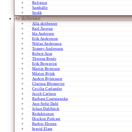
Religion
Samhälle
Språk
Av skribenten
Alla skribenter
Karl Ågerup
Ida Andersen
Erik Andersson
Niklas Andersson
Tommy Andersson
Robert Azar
Theresa Benér
Erik Bergqvist
Martin Berntson
Mårten Björk
Anders Björnsson
Clarissa Blomqvist
Cecilia Carlander
Jacob Carlson
Barbara Czarniawska
Ann-Sofie Dahl
Johan Dahlbäck
Redaktionen
Dixikon Podcast
Barbro Eberan
Ingrid Elam