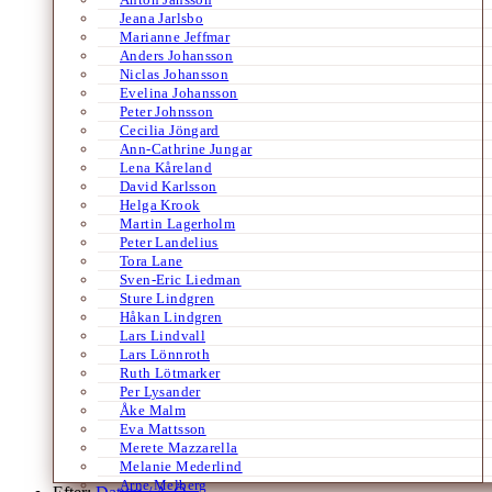
Jeana Jarlsbo
Marianne Jeffmar
Anders Johansson
Niclas Johansson
Evelina Johansson
Peter Johnsson
Cecilia Jöngard
Ann-Cathrine Jungar
Lena Kåreland
David Karlsson
Helga Krook
Martin Lagerholm
Peter Landelius
Tora Lane
Sven-Eric Liedman
Sture Lindgren
Håkan Lindgren
Lars Lindvall
Lars Lönnroth
Ruth Lötmarker
Per Lysander
Åke Malm
Eva Mattsson
Merete Mazzarella
Melanie Mederlind
Arne Melberg