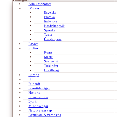
Alla kategorier
Böcker
Engelska
Franska
Italienska
Nordiska språk
Spanska
Tyska
Övriga språk
Essäer
Kultur
Konst
Musik
Scenkonst
Tidskrifter
Utställning
Europa
Film
Filosofi
Framtidsvägar
Historia
In memoriam
Lyrik
Minnesvägar
Naturvetenskap
Populism & värdekris