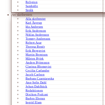
Religion
Samhälle
Språk
Av skribenten
Alla skribenter
Karl Ågerup
Ida Andersen
Erik Andersson
Niklas Andersson
Tommy Andersson
Robert Azar
Theresa Benér
Erik Bergqvist
Martin Berntson
Mårten Björk
Anders Björnsson
Clarissa Blomqvist
Cecilia Carlander
Jacob Carlson
Barbara Czarniawska
Ann-Sofie Dahl
Johan Dahlbäck
Redaktionen
Dixikon Podcast
Barbro Eberan
Ingrid Elam