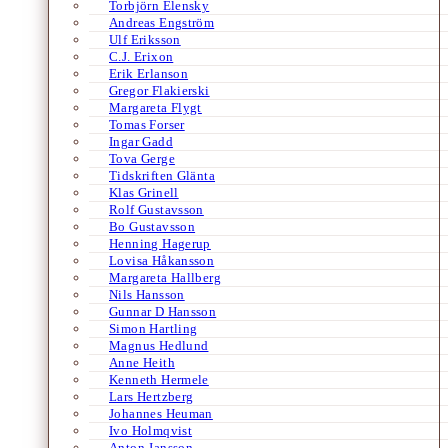
Torbjörn Elensky
Andreas Engström
Ulf Eriksson
C.J. Erixon
Erik Erlanson
Gregor Flakierski
Margareta Flygt
Tomas Forser
Ingar Gadd
Tova Gerge
Tidskriften Glänta
Klas Grinell
Rolf Gustavsson
Bo Gustavsson
Henning Hagerup
Lovisa Håkansson
Margareta Hallberg
Nils Hansson
Gunnar D Hansson
Simon Hartling
Magnus Hedlund
Anne Heith
Kenneth Hermele
Lars Hertzberg
Johannes Heuman
Ivo Holmqvist
Anton Jansson