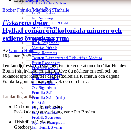
Efter:
Datum /
A-Ö
Ulf Karl Olov Nilsson
Henrik Nilsson
Böcker
Franska
Migration
Samhälle
Lennart Nilsson
Jan Norming
Fiskarens dröm
Tidskriften Ord&Bild
Stina Otterberg
Hyllad roman om koloniala minnen och
Magnus P. Ängsal
exilens övergivna rum
Milorad Pejic
Ruth Pergament
Mattias Pirholt
Av
Gunilla Hultén
Anna Remmets
16 januari 2025
Torsten Rönnerstrand Tidskriften Medusa
Ervin Rosenberg
I en familjefresk som spänner över tre generationer berättar Hemley
Fredrik Rosvall
Boum i sin hyllade roman Le Rêve du pêcheur om exil och om
Hans-Ingvar Roth
sökandet efter identitet i det postkoloniala Kamerun och dagens
Björn Sandmark
Frankrike, om trauman och svek och om hur…
Johan Sehlberg
Ola Sigurdson
Pernilla Ståhl
Laddar fler artiklar
Pernilla Ståhl (red.)
Bo Stråth
Dixikon har utgivningsbevis.
Ragnar Strömberg
Redaktör och ansvarig utgivare: Per Brodén
Stig Strömholm
Fredrik Svenaeus
Tidskriften Dixikon
Jayne Svenungsson
Göteborg
Jan Henrik Swahn