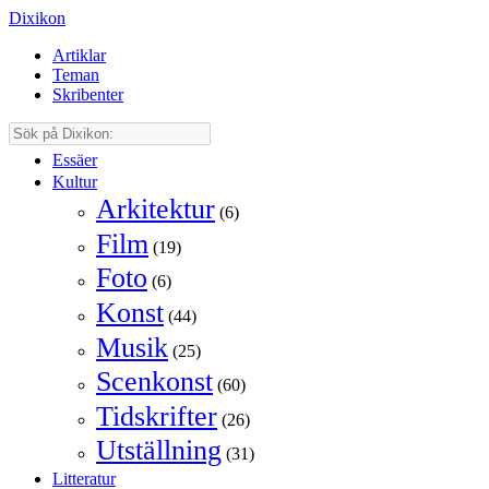
Dixikon
Artiklar
Teman
Skribenter
Essäer
Kultur
Arkitektur
(6)
Film
(19)
Foto
(6)
Konst
(44)
Musik
(25)
Scenkonst
(60)
Tidskrifter
(26)
Utställning
(31)
Litteratur