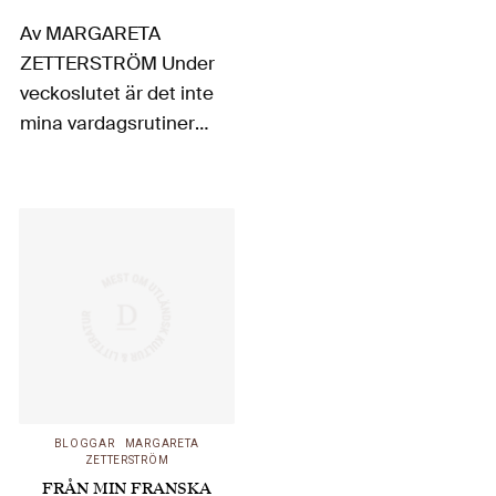
Av MARGARETA
ZETTERSTRÖM Under
veckoslutet är det inte
mina vardagsrutiner
som gäller. Ingen
promenad genom
parken för att köpa
tidning på Tabacen.
Inget
sammanträffande
med Monsieur Le
Fleuve.…
BLOGGAR
MARGARETA
ZETTERSTRÖM
FRÅN MIN FRANSKA