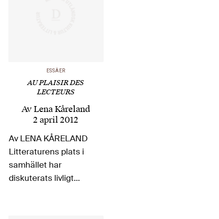
ESSÄER
AU PLAISIR DES
LECTEURS
Av
Lena Kåreland
2 april 2012
Av LENA KÅRELAND
Litteraturens plats i
samhället har
diskuterats livligt
under senare år i
Sverige. Framförallt
har skönlitteraturens