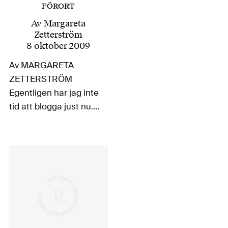
FÖRORT
Av
Margareta
Zetterström
8 oktober 2009
Av MARGARETA
ZETTERSTRÖM
Egentligen har jag inte
tid att blogga just nu.
Jag sitter mitt uppe i
en översättning från
italienska (vilken bok
det rör sig om är än
så…