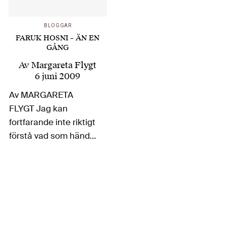
BLOGGAR
FARUK HOSNI – ÄN EN
GÅNG
Av
Margareta Flygt
6 juni 2009
Av MARGARETA
FLYGT Jag kan
fortfarande inte riktigt
förstå vad som händer.
Faruk Hosni, Egyptens
kulturminister sedan
1987, som jag skrivit
om på bloggen
tidigare, har goda
chanser att bli FN:s