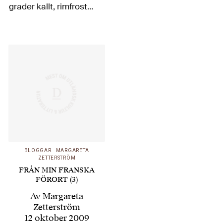
grader kallt, rimfrost
på bilarnas rutor men
ännu ingen ishinna på
dammarna i parken. I
lördags natt var det
några (ungdomliga
busfrön eller mystiska
vilddjur på jakt efter
föda,…
BLOGGAR
MARGARETA
ZETTERSTRÖM
FRÅN MIN FRANSKA
FÖRORT (3)
Av
Margareta
Zetterström
12 oktober 2009