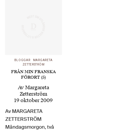
roll i skolan varit under
debatt. Många
undersökningar tyder
på att intresset för
läsning har minskat
både bland äldre och
yngre. Också…
BLOGGAR
MARGARETA
ZETTERSTRÖM
FRÅN MIN FRANSKA
FÖRORT (5)
Av
Margareta
Zetterström
19 oktober 2009
Av MARGARETA
ZETTERSTRÖM
Måndagsmorgon, två