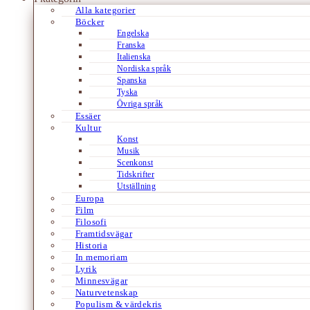
Alla kategorier
Böcker
Engelska
Franska
Italienska
Nordiska språk
Spanska
Tyska
Övriga språk
Essäer
Kultur
Konst
Musik
Scenkonst
Tidskrifter
Utställning
Europa
Film
Filosofi
Framtidsvägar
Historia
In memoriam
Lyrik
Minnesvägar
Naturvetenskap
Populism & värdekris