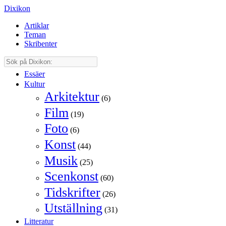
Dixikon
Artiklar
Teman
Skribenter
Essäer
Kultur
Arkitektur
(6)
Film
(19)
Foto
(6)
Konst
(44)
Musik
(25)
Scenkonst
(60)
Tidskrifter
(26)
Utställning
(31)
Litteratur