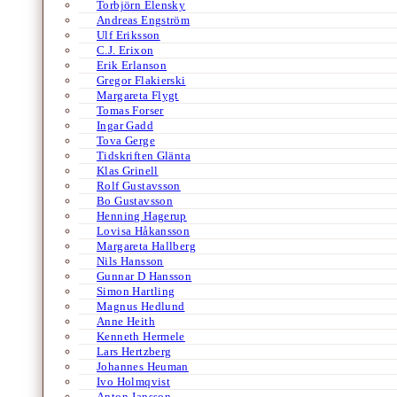
Torbjörn Elensky
Andreas Engström
Ulf Eriksson
C.J. Erixon
Erik Erlanson
Gregor Flakierski
Margareta Flygt
Tomas Forser
Ingar Gadd
Tova Gerge
Tidskriften Glänta
Klas Grinell
Rolf Gustavsson
Bo Gustavsson
Henning Hagerup
Lovisa Håkansson
Margareta Hallberg
Nils Hansson
Gunnar D Hansson
Simon Hartling
Magnus Hedlund
Anne Heith
Kenneth Hermele
Lars Hertzberg
Johannes Heuman
Ivo Holmqvist
Anton Jansson