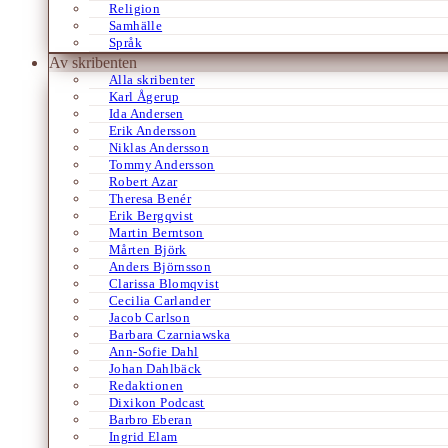
Religion
Samhälle
Språk
Av skribenten
Alla skribenter
Karl Ågerup
Ida Andersen
Erik Andersson
Niklas Andersson
Tommy Andersson
Robert Azar
Theresa Benér
Erik Bergqvist
Martin Berntson
Mårten Björk
Anders Björnsson
Clarissa Blomqvist
Cecilia Carlander
Jacob Carlson
Barbara Czarniawska
Ann-Sofie Dahl
Johan Dahlbäck
Redaktionen
Dixikon Podcast
Barbro Eberan
Ingrid Elam