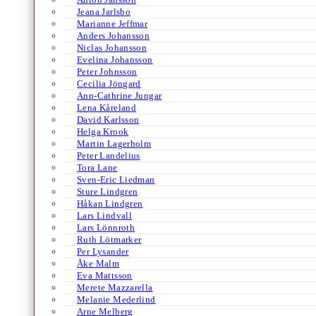
Jeana Jarlsbo
Marianne Jeffmar
Anders Johansson
Niclas Johansson
Evelina Johansson
Peter Johnsson
Cecilia Jöngard
Ann-Cathrine Jungar
Lena Kåreland
David Karlsson
Helga Krook
Martin Lagerholm
Peter Landelius
Tora Lane
Sven-Eric Liedman
Sture Lindgren
Håkan Lindgren
Lars Lindvall
Lars Lönnroth
Ruth Lötmarker
Per Lysander
Åke Malm
Eva Mattsson
Merete Mazzarella
Melanie Mederlind
Arne Melberg