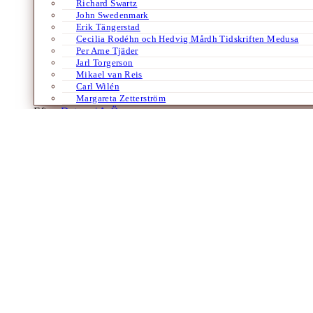
Richard Swartz
John Swedenmark
Erik Tängerstad
Cecilia Rodéhn och Hedvig Mårdh Tidskriften Medusa
Per Arne Tjäder
Jarl Torgerson
Mikael van Reis
Carl Wilén
Margareta Zetterström
Efter:
Datum /
A-Ö
Böcker
Spanska
Carcoma
Layla Martínez litterära skräll
Av
Annakarin Thorburn
27 oktober 2023
Ett hus hemsökt av olyckliga själar – barn, kvinnor, fattiga som dött 
Spanien och som där…
Laddar fler artiklar