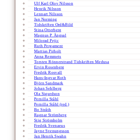
Ulf Karl Olov Nilsson
Henrik Nilsson
Lennart Nilsson
Jan Norming
Tidskriften Ord&Bild
Stina Otterberg
Magnus P. Ängsal
Milorad Pejic
Ruth Pergament
Mattias Pirholt
Anna Remmets
Torsten Rönnerstrand Tidskriften Medusa
Ervin Rosenberg
Fredrik Rosvall
Hans-Ingvar Roth
Björn Sandmark
Johan Sehlberg
Ola Sigurdson
Pernilla Ståhl
Pernilla Ståhl (red.)
Bo Stråth
Ragnar Strömberg
Stig Strömholm
Fredrik Svenaeus
Jayne Svenungsson
Jan Henrik Swahn