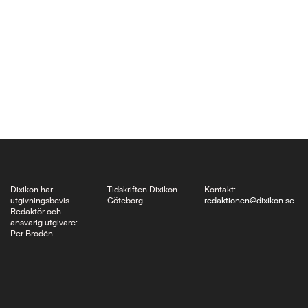
Laokoongruppen en
ny innebörd. Den
tidigare hjältesagan
om Laokoons kamp
mot övermakten blev
istället till en skildring
av en redan förlorad
strid. I Hans von
Trothas…
Dixikon har
Tidskriften Dixikon
Kontakt:
utgivningsbevis.
Göteborg
redaktionen@dixikon.se
Redaktör och
ansvarig utgivare:
Per Brodén