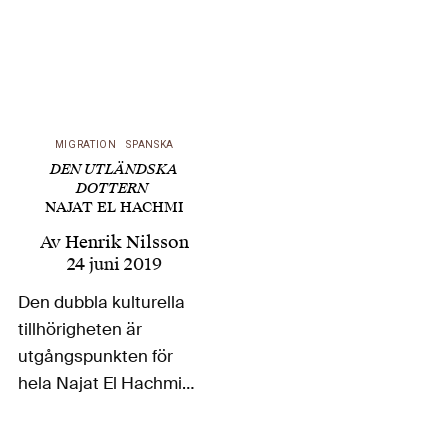
MIGRATION
SPANSKA
DEN UTLÄNDSKA
DOTTERN
NAJAT EL HACHMI
Av
Henrik Nilsson
24 juni 2019
Den dubbla kulturella
tillhörigheten är
utgångspunkten för
hela Najat El Hachmis
författarskap. Född i
Marocko 1979 kom