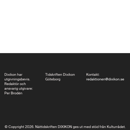
hon som barn till
Katalonien. Hennes
mest kända och
översatta roman är
L’últim patriarca (”Den
siste patriarken”), som
belönades med
Premio Ramon Llull…
Dixikon har
Tidskriften Dixikon
Kontakt:
utgivningsbevis.
Göteborg
redaktionen@dixikon.se
Redaktör och
ansvarig utgivare:
Per Brodén
© Copyright 2026. Nättidskriften DIXIKON ges ut med stöd från Kulturrådet.