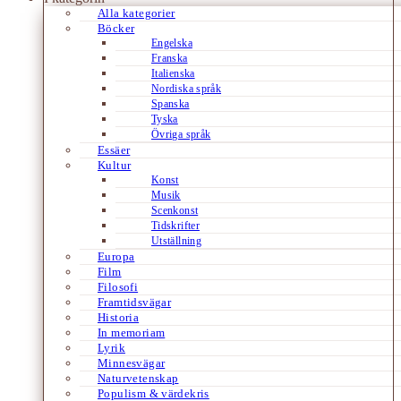
Alla kategorier
Böcker
Engelska
Franska
Italienska
Nordiska språk
Spanska
Tyska
Övriga språk
Essäer
Kultur
Konst
Musik
Scenkonst
Tidskrifter
Utställning
Europa
Film
Filosofi
Framtidsvägar
Historia
In memoriam
Lyrik
Minnesvägar
Naturvetenskap
Populism & värdekris