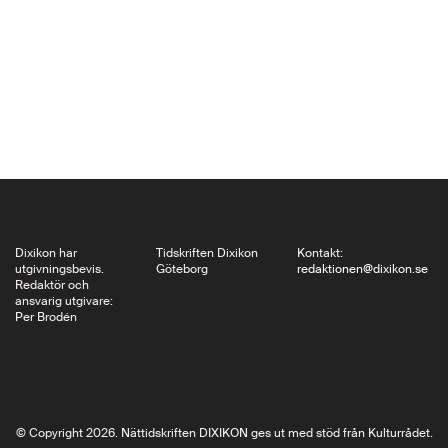
känd kanske för sitt
körverk Requiem och
sin Pavane – för både
piano och orkester
med och utan kör -…
Dixikon har
Tidskriften Dixikon
Kontakt:
utgivningsbevis.
Göteborg
redaktionen@dixikon.se
Redaktör och
ansvarig utgivare:
Per Brodén
© Copyright 2026. Nättidskriften DIXIKON ges ut med stöd från Kulturrådet.