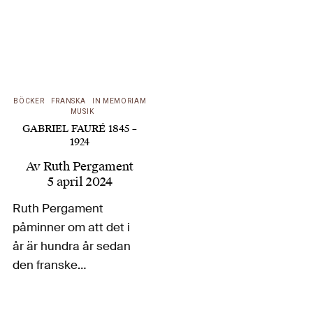
BÖCKER
FRANSKA
IN MEMORIAM
MUSIK
GABRIEL FAURÉ 1845 –
1924
Av
Ruth Pergament
5 april 2024
Ruth Pergament
påminner om att det i
år är hundra år sedan
den franske
kompositören Gabriel
Fauré gick bort. Mest