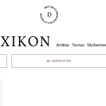
Dixikon
Artiklar
Teman
Skribente
AV SKRIBENTEN