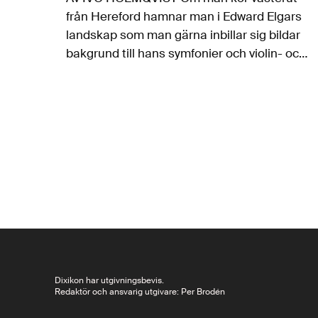
från Hereford hamnar man i Edward Elgars
landskap som man gärna inbillar sig bildar
bakgrund till hans symfonier och violin- och
cellokonserterna, i ett tonspråk lika
pastoralt som…
Dixikon har utgivningsbevis.
Redaktör och ansvarig utgivare: Per Brodén