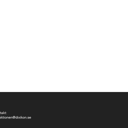
takt:
aktionen@dixikon.se