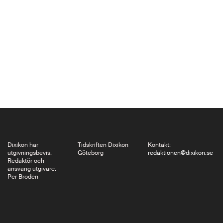
hans gåva – hur de
först gjort sig till herrar
över planeten och till
sist fastnat i
fossilbränslets
förbannelse – skulle
han då…
Dixikon har
Tidskriften Dixikon
Kontakt:
utgivningsbevis.
Göteborg
redaktionen@dixikon.se
Redaktör och
ansvarig utgivare:
Per Brodén