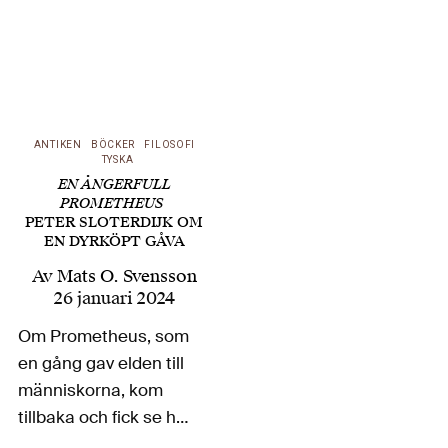
ANTIKEN
BÖCKER
FILOSOFI
TYSKA
EN ÅNGERFULL
PROMETHEUS
PETER SLOTERDIJK OM
EN DYRKÖPT GÅVA
Av
Mats O. Svensson
26 januari 2024
Om Prometheus, som
en gång gav elden till
människorna, kom
tillbaka och fick se hur
människorna förvaltat