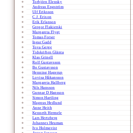
Torbjörn Elensky
Andreas Engström
Ulf Eriksson
C.J. Erixon
Erik Erlanson
Gregor Flakierski
Margareta Flygt
Tomas Forser
Ingar Gadd
Tova Gerge
Tidskriften Glänta
Klas Grinell
Rolf Gustavsson
Bo Gustavsson
Henning Hagerup
Lovisa Håkansson
Margareta Hallberg
Nils Hansson
Gunnar D Hansson
Simon Hartling
Magnus Hedlund
Anne Heith
Kenneth Hermele
Lars Hertzberg
Johannes Heuman
Ivo Holmqvist
Anton Jansson