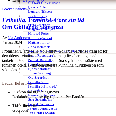
Efter:
Datum /
A-Ö
Ulf Karl Olov Nilsson
Henrik Nilsson
Böcker
Italienska
Lennart Nilsson
Jan Norming
Frihetlig. Feminist. Före sin tid
Tidskriften Ord&Bild
Stina Otterberg
Om Goliarda Sapienza
Magnus P. Ängsal
Milorad Pejic
Av
Ida Andersen
Ruth Pergament
7 mars 2024
Mattias Pirholt
Anna Remmets
I romanen L´arte della gioia skrev Goliarda Sapienza fram ett för
Torsten Rönnerstrand Tidskriften Medusa
Ervin Rosenberg
den tidens kvinnor och män oåtkomligt livsalternativ, med
Fredrik Rosvall
tankefrihet och rätt att handla och röra sig fritt, och sökte med
Hans-Ingvar Roth
romanen också skapa den litterära kvinnliga huvudperson som
Björn Sandmark
saknades…
Johan Sehlberg
Ola Sigurdson
Pernilla Ståhl
Laddar fler artiklar
Pernilla Ståhl (red.)
Bo Stråth
Dixikon har utgivningsbevis.
Ragnar Strömberg
Redaktör och ansvarig utgivare: Per Brodén
Stig Strömholm
Fredrik Svenaeus
Tidskriften Dixikon
Jayne Svenungsson
Göteborg
Jan Henrik Swahn