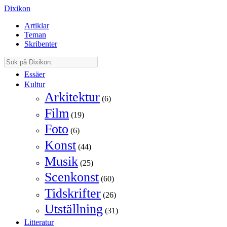
Dixikon
Artiklar
Teman
Skribenter
Essäer
Kultur
Arkitektur
(6)
Film
(19)
Foto
(6)
Konst
(44)
Musik
(25)
Scenkonst
(60)
Tidskrifter
(26)
Utställning
(31)
Litteratur