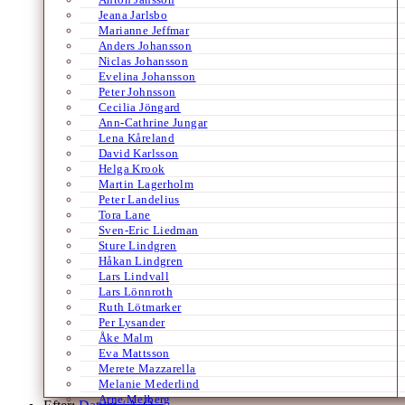
Jeana Jarlsbo
Marianne Jeffmar
Anders Johansson
Niclas Johansson
Evelina Johansson
Peter Johnsson
Cecilia Jöngard
Ann-Cathrine Jungar
Lena Kåreland
David Karlsson
Helga Krook
Martin Lagerholm
Peter Landelius
Tora Lane
Sven-Eric Liedman
Sture Lindgren
Håkan Lindgren
Lars Lindvall
Lars Lönnroth
Ruth Lötmarker
Per Lysander
Åke Malm
Eva Mattsson
Merete Mazzarella
Melanie Mederlind
Arne Melberg