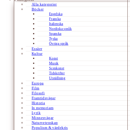
Alla kategorier
Böcker
Engelska
Franska
Italienska
Nordiska språk
Spanska
Tyska
Övriga språk
Essäer
Kultur
Konst
Musik
Scenkonst
Tidskrifter
Utställning
Europa
Film
Filosofi
Framtidsvägar
Historia
In memoriam
Lyrik
Minnesvägar
Naturvetenskap
Populism & värdekris