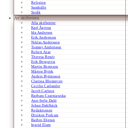
Religion
Samhälle
Språk
Av skribenten
Alla skribenter
Karl Ågerup
Ida Andersen
Erik Andersson
Niklas Andersson
Tommy Andersson
Robert Azar
Theresa Benér
Erik Bergqvist
Martin Berntson
Mårten Björk
Anders Björnsson
Clarissa Blomqvist
Cecilia Carlander
Jacob Carlson
Barbara Czarniawska
Ann-Sofie Dahl
Johan Dahlbäck
Redaktionen
Dixikon Podcast
Barbro Eberan
Ingrid Elam