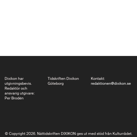
stormade parlamentet
och tog alla
ledamöterna till fånga,
just som man stod i
begrepp att välja
Leopoldo Calvo Sotelo
till…
Dixikon har
Tidskriften Dixikon
Kontakt:
utgivningsbevis.
Göteborg
redaktionen@dixikon.se
Redaktör och
ansvarig utgivare:
Per Brodén
© Copyright 2026. Nättidskriften DIXIKON ges ut med stöd från Kulturrådet.