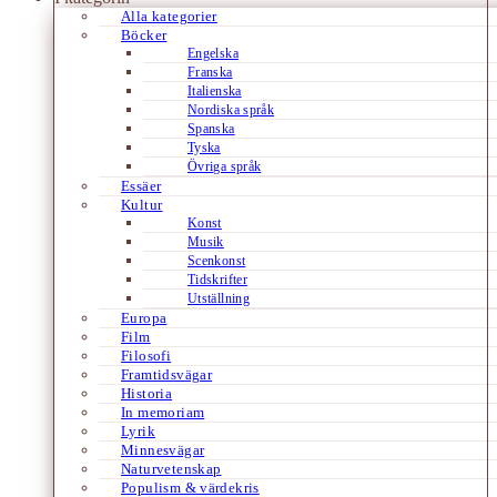
Alla kategorier
Böcker
Engelska
Franska
Italienska
Nordiska språk
Spanska
Tyska
Övriga språk
Essäer
Kultur
Konst
Musik
Scenkonst
Tidskrifter
Utställning
Europa
Film
Filosofi
Framtidsvägar
Historia
In memoriam
Lyrik
Minnesvägar
Naturvetenskap
Populism & värdekris