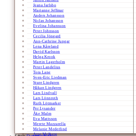
Jeana Jarlsbo
Marianne Jeffmar
Anders Johansson
Niclas Johansson
Evelina Johansson
Peter Johnsson
Cecilia Jöngard
Ann-Cathrine Jungar
Lena Kåreland
David Karlsson
Helga Krook
Martin Lagerholm
Peter Landelius
Tora Lane
Sven-Eric Liedman
Sture Lindgren
Håkan Lindgren
Lars Lindvall
Lars Lönnroth
Ruth Lötmarker
Per Lysander
Åke Malm
Eva Mattsson
Merete Mazzarella
Melanie Mederlind
Arne Melberg