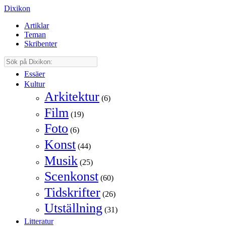
Dixikon
Artiklar
Teman
Skribenter
Essäer
Kultur
Arkitektur
(6)
Film
(19)
Foto
(6)
Konst
(44)
Musik
(25)
Scenkonst
(60)
Tidskrifter
(26)
Utställning
(31)
Litteratur