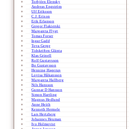
Torbjörn Elensky
Andreas Engström
Ulf Eriksson
C.J. Erixon
Erik Erlanson
Gregor Flakierski
Margareta Flygt
Tomas Forser
Ingar Gadd
Tova Gerge
Tidskriften Glänta
Klas Grinell
Rolf Gustavsson
Bo Gustavsson
Henning Hagerup
Lovisa Håkansson
Margareta Hallberg
Nils Hansson
Gunnar D Hansson
Simon Hartling
Magnus Hedlund
Anne Heith
Kenneth Hermele
Lars Hertzberg
Johannes Heuman
Ivo Holmqvist
Anton Jansson