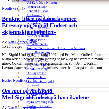
Efter:
Datum /
A-Ö
Ulf Karl Olov Nilsson
Henrik Nilsson
Nordiska språk
Lennart Nilsson
Jan Norming
Brukne liljer og falne kvinner
Tidskriften Ord&Bild
Stina Otterberg
Et essay om Sigrid Undset och
Magnus P. Ängsal
«kjønnskjærligheten»
Milorad Pejic
Ruth Pergament
Mattias Pirholt
Av
Nan Bentzen Skille
Anna Remmets
15 april 2020
Torsten Rönnerstrand Tidskriften Medusa
Ervin Rosenberg
När Sigrid Undset debuterade 1907 med Fru Marta Oulie lät hon
Fredrik Rosvall
Marta redan i bokens första mening säga: «Jeg har vært min mann
Hans-Ingvar Roth
utro». Också hennes senare romangestalter, som Jenny, Kristin
Björn Sandmark
Lavransdatter och Ingunn Steinfinnsdatter, handlar på ett sätt som…
Johan Sehlberg
Ola Sigurdson
Pernilla Ståhl
Essäer
Nordiska språk
Pernilla Ståhl (red.)
Bo Stråth
Ragnar Strömberg
Om mot og motstand
Stig Strömholm
Med Sigrid Undset på barrikadene
Fredrik Svenaeus
Jayne Svenungsson
Jan Henrik Swahn
Av
Nan Bentzen Skille