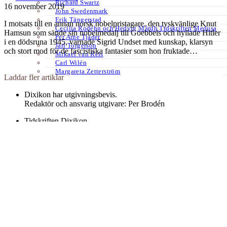
Richard Swartz
16 november 2019
John Swedenmark
Erik Tängerstad
I motsats till en annan norsk nobelpristagare, den tyskvänlige Knut
Cecilia Rodéhn och Hedvig Mårdh Tidskriften Medusa
Hamsun som sände sin nobelmedalj till Goebbels och hyllade Hitler
Per Arne Tjäder
i en dödsruna 1945, varnade Sigrid Undset med kunskap, klarsyn
Jarl Torgerson
och stort mod för de fascistiska fantasier som hon fruktade…
Mikael van Reis
Carl Wilén
Margareta Zetterström
Laddar fler artiklar
Dixikon har utgivningsbevis.
Redaktör och ansvarig utgivare: Per Brodén
Tidskriften Dixikon
Göteborg
Textfält footer 3
Kontakt:
redaktionen@dixikon.se
© Copyright 2026. Nättidskriften DIXIKON ges ut med stöd från
Kulturrådet.