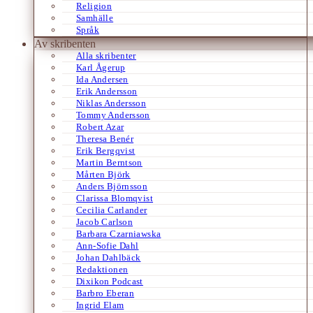
Religion
Samhälle
Språk
Av skribenten
Alla skribenter
Karl Ågerup
Ida Andersen
Erik Andersson
Niklas Andersson
Tommy Andersson
Robert Azar
Theresa Benér
Erik Bergqvist
Martin Berntson
Mårten Björk
Anders Björnsson
Clarissa Blomqvist
Cecilia Carlander
Jacob Carlson
Barbara Czarniawska
Ann-Sofie Dahl
Johan Dahlbäck
Redaktionen
Dixikon Podcast
Barbro Eberan
Ingrid Elam