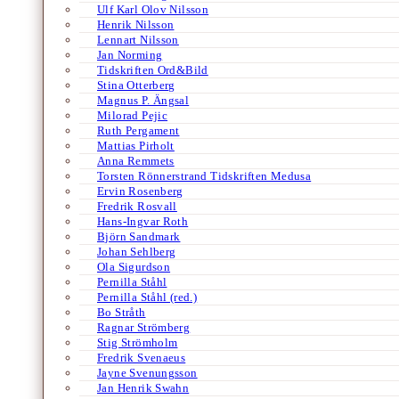
Ulf Karl Olov Nilsson
Henrik Nilsson
Lennart Nilsson
Jan Norming
Tidskriften Ord&Bild
Stina Otterberg
Magnus P. Ängsal
Milorad Pejic
Ruth Pergament
Mattias Pirholt
Anna Remmets
Torsten Rönnerstrand Tidskriften Medusa
Ervin Rosenberg
Fredrik Rosvall
Hans-Ingvar Roth
Björn Sandmark
Johan Sehlberg
Ola Sigurdson
Pernilla Ståhl
Pernilla Ståhl (red.)
Bo Stråth
Ragnar Strömberg
Stig Strömholm
Fredrik Svenaeus
Jayne Svenungsson
Jan Henrik Swahn