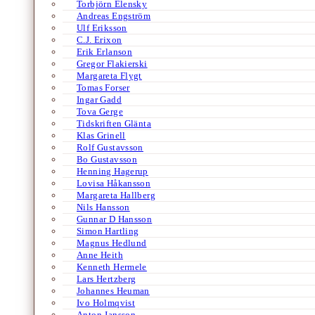
Torbjörn Elensky
Andreas Engström
Ulf Eriksson
C.J. Erixon
Erik Erlanson
Gregor Flakierski
Margareta Flygt
Tomas Forser
Ingar Gadd
Tova Gerge
Tidskriften Glänta
Klas Grinell
Rolf Gustavsson
Bo Gustavsson
Henning Hagerup
Lovisa Håkansson
Margareta Hallberg
Nils Hansson
Gunnar D Hansson
Simon Hartling
Magnus Hedlund
Anne Heith
Kenneth Hermele
Lars Hertzberg
Johannes Heuman
Ivo Holmqvist
Anton Jansson