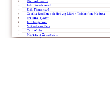
Richard Swartz
John Swedenmark
Erik Tängerstad
Cecilia Rodéhn och Hedvig Mårdh Tidskriften Medusa
Per Arne Tjäder
Jarl Torgerson
Mikael van Reis
Carl Wilén
Margareta Zetterström
Efter:
Datum /
A-Ö
Böcker
Franska
Ett skepp kommer lastat – med filosofer
Av
Jan Henrik Swahn
6 maj 2012
Av JAN HENRIK SWAHN Vi lever i en tid då. som jag ser det, inte et
Laddar fler artiklar
Dixikon har utgivningsbevis.
Redaktör och ansvarig utgivare: Per Brodén