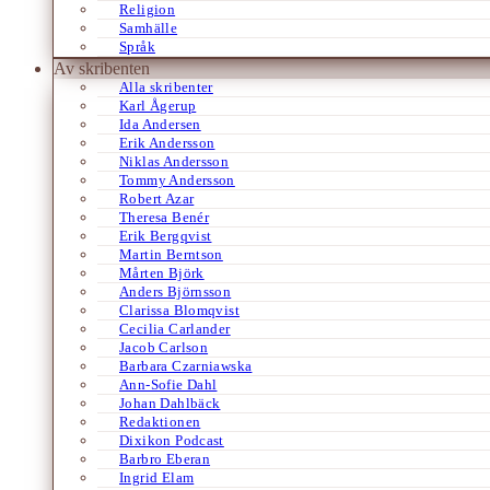
Religion
Samhälle
Språk
Av skribenten
Alla skribenter
Karl Ågerup
Ida Andersen
Erik Andersson
Niklas Andersson
Tommy Andersson
Robert Azar
Theresa Benér
Erik Bergqvist
Martin Berntson
Mårten Björk
Anders Björnsson
Clarissa Blomqvist
Cecilia Carlander
Jacob Carlson
Barbara Czarniawska
Ann-Sofie Dahl
Johan Dahlbäck
Redaktionen
Dixikon Podcast
Barbro Eberan
Ingrid Elam