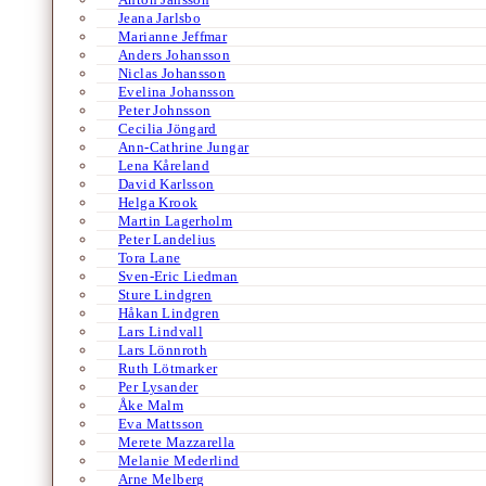
Jeana Jarlsbo
Marianne Jeffmar
Anders Johansson
Niclas Johansson
Evelina Johansson
Peter Johnsson
Cecilia Jöngard
Ann-Cathrine Jungar
Lena Kåreland
David Karlsson
Helga Krook
Martin Lagerholm
Peter Landelius
Tora Lane
Sven-Eric Liedman
Sture Lindgren
Håkan Lindgren
Lars Lindvall
Lars Lönnroth
Ruth Lötmarker
Per Lysander
Åke Malm
Eva Mattsson
Merete Mazzarella
Melanie Mederlind
Arne Melberg