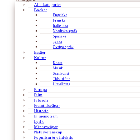
Alla kategorier
Böcker
Engelska
Franska
Italienska
Nordiska språk
Spanska
Tyska
Övriga språk
Essäer
Kultur
Konst
Musik
Scenkonst
Tidskrifter
Utställning
Europa
Film
Filosofi
Framtidsvägar
Historia
In memoriam
Lyrik
Minnesvägar
Naturvetenskap
Populism & värdekris