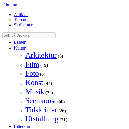
Dixikon
Artiklar
Teman
Skribenter
Essäer
Kultur
Arkitektur
(6)
Film
(19)
Foto
(6)
Konst
(44)
Musik
(25)
Scenkonst
(60)
Tidskrifter
(26)
Utställning
(31)
Litteratur