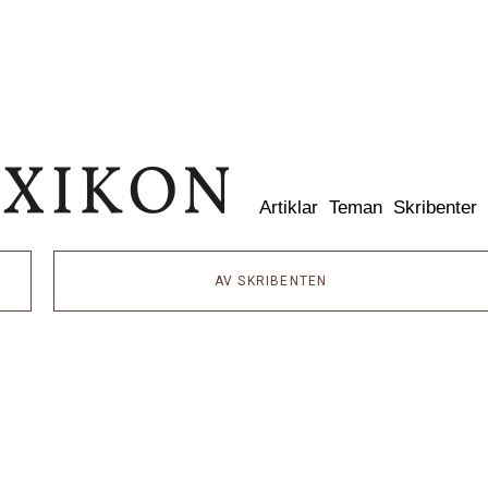
Dixikon
Artiklar
Teman
Skribenter
AV SKRIBENTEN