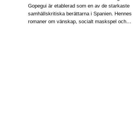
Gopegui är etablerad som en av de starkaste
samhällskritiska berättarna i Spanien. Hennes
romaner om vänskap, socialt maskspel och
ursinnigt identitetssökande i…