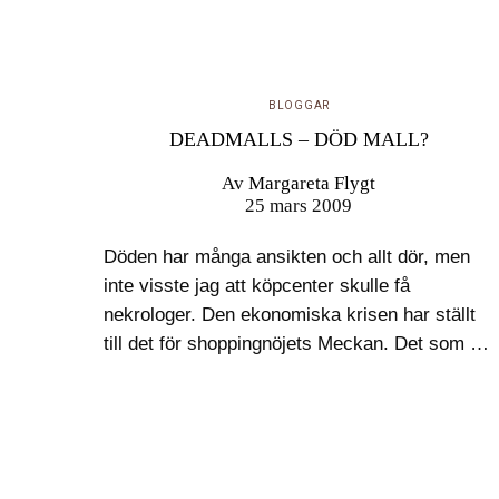
BLOGGAR
DEADMALLS – DÖD MALL?
Av
Margareta Flygt
25 mars 2009
Döden har många ansikten och allt dör, men
inte visste jag att köpcenter skulle få
nekrologer. Den ekonomiska krisen har ställt
till det för shoppingnöjets Meckan. Det som en
gång bara var en tummelplats för konsumtion ,
så långt ifrån…