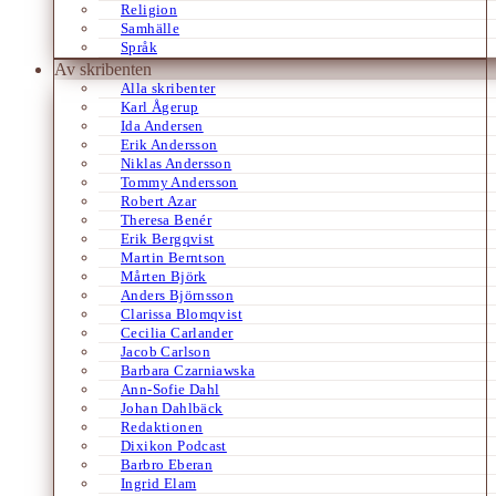
Religion
Samhälle
Språk
Av skribenten
Alla skribenter
Karl Ågerup
Ida Andersen
Erik Andersson
Niklas Andersson
Tommy Andersson
Robert Azar
Theresa Benér
Erik Bergqvist
Martin Berntson
Mårten Björk
Anders Björnsson
Clarissa Blomqvist
Cecilia Carlander
Jacob Carlson
Barbara Czarniawska
Ann-Sofie Dahl
Johan Dahlbäck
Redaktionen
Dixikon Podcast
Barbro Eberan
Ingrid Elam