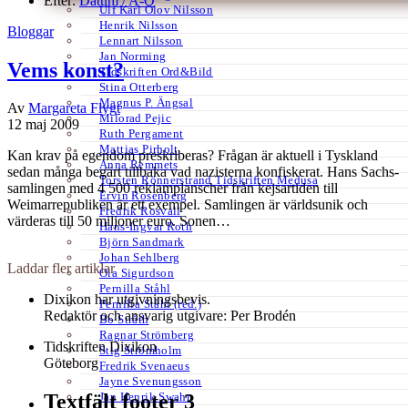
Efter:
Datum /
A-Ö
Ulf Karl Olov Nilsson
Henrik Nilsson
Bloggar
Lennart Nilsson
Jan Norming
Vems konst?
Tidskriften Ord&Bild
Stina Otterberg
Magnus P. Ängsal
Av
Margareta Flygt
Milorad Pejic
12 maj 2009
Ruth Pergament
Mattias Pirholt
Kan krav på egendom preskriberas? Frågan är aktuell i Tyskland
Anna Remmets
sedan många begärt tillbaka vad nazisterna konfiskerat. Hans Sachs-
Torsten Rönnerstrand Tidskriften Medusa
samlingen med 4 500 reklamplanscher från kejsartiden till
Ervin Rosenberg
Weimarrepubliken är ett exempel. Samlingen är världsunik och
Fredrik Rosvall
värderas till 50 miljoner euro. Sonen…
Hans-Ingvar Roth
Björn Sandmark
Johan Sehlberg
Laddar fler artiklar
Ola Sigurdson
Pernilla Ståhl
Dixikon har utgivningsbevis.
Pernilla Ståhl (red.)
Redaktör och ansvarig utgivare: Per Brodén
Bo Stråth
Ragnar Strömberg
Tidskriften Dixikon
Stig Strömholm
Göteborg
Fredrik Svenaeus
Jayne Svenungsson
Jan Henrik Swahn
Textfält footer 3