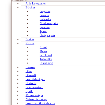
Alla kategorier
Böcker
Engelska
Franska
Italienska
Nordiska språk
Spanska
Tyska
Övriga språk
Essäer
Kultur
Konst
Musik
Scenkonst
Tidskrifter
Utställning
Europa
Film
Filosofi
Framtidsvägar
Historia
In memoriam
Lyrik
Minnesvägar
Naturvetenskap
Populism & värdekris