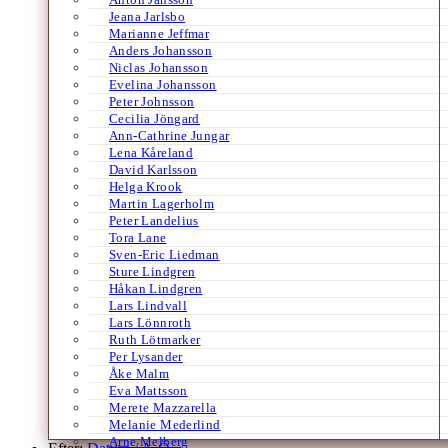
Jeana Jarlsbo
Marianne Jeffmar
Anders Johansson
Niclas Johansson
Evelina Johansson
Peter Johnsson
Cecilia Jöngard
Ann-Cathrine Jungar
Lena Kåreland
David Karlsson
Helga Krook
Martin Lagerholm
Peter Landelius
Tora Lane
Sven-Eric Liedman
Sture Lindgren
Håkan Lindgren
Lars Lindvall
Lars Lönnroth
Ruth Lötmarker
Per Lysander
Åke Malm
Eva Mattsson
Merete Mazzarella
Melanie Mederlind
Arne Melberg