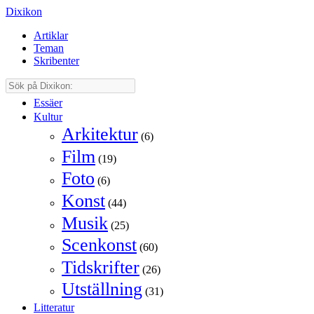
Dixikon
Artiklar
Teman
Skribenter
Essäer
Kultur
Arkitektur
(6)
Film
(19)
Foto
(6)
Konst
(44)
Musik
(25)
Scenkonst
(60)
Tidskrifter
(26)
Utställning
(31)
Litteratur