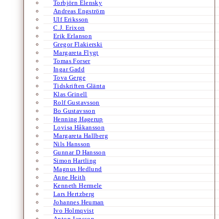
Torbjörn Elensky
Andreas Engström
Ulf Eriksson
C.J. Erixon
Erik Erlanson
Gregor Flakierski
Margareta Flygt
Tomas Forser
Ingar Gadd
Tova Gerge
Tidskriften Glänta
Klas Grinell
Rolf Gustavsson
Bo Gustavsson
Henning Hagerup
Lovisa Håkansson
Margareta Hallberg
Nils Hansson
Gunnar D Hansson
Simon Hartling
Magnus Hedlund
Anne Heith
Kenneth Hermele
Lars Hertzberg
Johannes Heuman
Ivo Holmqvist
Anton Jansson