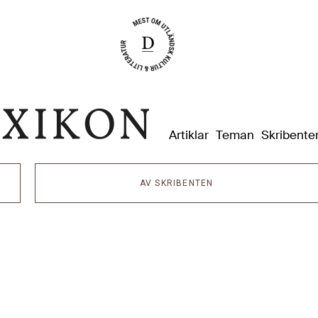
Dixikon
Artiklar
Teman
Skribente
AV SKRIBENTEN