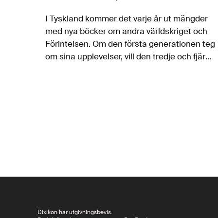
I Tyskland kommer det varje år ut mängder
med nya böcker om andra världskriget och
Förintelsen. Om den första generationen teg
om sina upplevelser, vill den tredje och fjärde
nu veta allt. Både Christiane Hoffmann
i Alles, was wir nicht erinnern och…
Dixikon har utgivningsbevis.