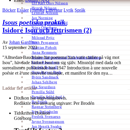
Efter:
Datum /
A-Ö
Ulf Karl Olov Nilsson
Henrik Nilsson
Böcker
Essäer
Franska
Litteratur
Lyrik
Språk
Lennart Nilsson
Jan Norming
Isous poetiska praktik
Tidskriften Ord&Bild
Stina Otterberg
Isidore Isou och lettrismen (2)
Magnus P. Ängsal
Milorad Pejic
Av
Johan Gardfors
Ruth Pergament
15 september 2023
Mattias Pirholt
Anna Remmets
”Alltsedan Baudelaire har poeterna bara varit stadier på väg mot
Torsten Rönnerstrand Tidskriften Medusa
Ervin Rosenberg
Isou”, hävdade Isidore Isou om sig själv. Missnöjd med dada och
Fredrik Rosvall
surrealismen publicerade han 1947 Introduction à une nouvelle
Hans-Ingvar Roth
poésie et à une nouvelle musique, ett manifest för den nya…
Björn Sandmark
Johan Sehlberg
Ola Sigurdson
Laddar fler artiklar
Pernilla Ståhl
Pernilla Ståhl (red.)
Dixikon har utgivningsbevis.
Bo Stråth
Redaktör och ansvarig utgivare: Per Brodén
Ragnar Strömberg
Stig Strömholm
Tidskriften Dixikon
Fredrik Svenaeus
Göteborg
Jayne Svenungsson
Jan Henrik Swahn