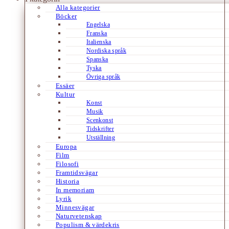
Alla kategorier
Böcker
Engelska
Franska
Italienska
Nordiska språk
Spanska
Tyska
Övriga språk
Essäer
Kultur
Konst
Musik
Scenkonst
Tidskrifter
Utställning
Europa
Film
Filosofi
Framtidsvägar
Historia
In memoriam
Lyrik
Minnesvägar
Naturvetenskap
Populism & värdekris