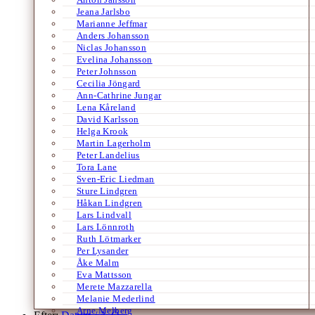
Jeana Jarlsbo
Marianne Jeffmar
Anders Johansson
Niclas Johansson
Evelina Johansson
Peter Johnsson
Cecilia Jöngard
Ann-Cathrine Jungar
Lena Kåreland
David Karlsson
Helga Krook
Martin Lagerholm
Peter Landelius
Tora Lane
Sven-Eric Liedman
Sture Lindgren
Håkan Lindgren
Lars Lindvall
Lars Lönnroth
Ruth Lötmarker
Per Lysander
Åke Malm
Eva Mattsson
Merete Mazzarella
Melanie Mederlind
Arne Melberg