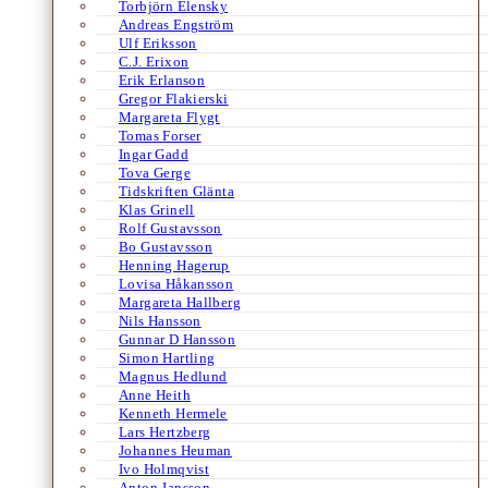
Torbjörn Elensky
Andreas Engström
Ulf Eriksson
C.J. Erixon
Erik Erlanson
Gregor Flakierski
Margareta Flygt
Tomas Forser
Ingar Gadd
Tova Gerge
Tidskriften Glänta
Klas Grinell
Rolf Gustavsson
Bo Gustavsson
Henning Hagerup
Lovisa Håkansson
Margareta Hallberg
Nils Hansson
Gunnar D Hansson
Simon Hartling
Magnus Hedlund
Anne Heith
Kenneth Hermele
Lars Hertzberg
Johannes Heuman
Ivo Holmqvist
Anton Jansson