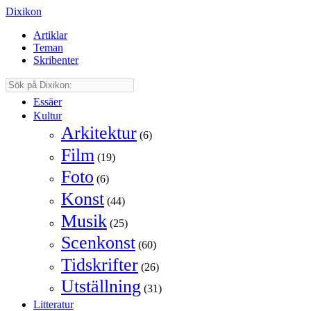
Dixikon
Artiklar
Teman
Skribenter
Essäer
Kultur
Arkitektur
(6)
Film
(19)
Foto
(6)
Konst
(44)
Musik
(25)
Scenkonst
(60)
Tidskrifter
(26)
Utställning
(31)
Litteratur