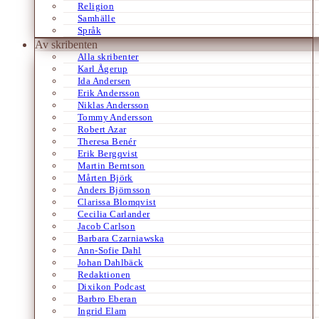
Religion
Samhälle
Språk
Av skribenten
Alla skribenter
Karl Ågerup
Ida Andersen
Erik Andersson
Niklas Andersson
Tommy Andersson
Robert Azar
Theresa Benér
Erik Bergqvist
Martin Berntson
Mårten Björk
Anders Björnsson
Clarissa Blomqvist
Cecilia Carlander
Jacob Carlson
Barbara Czarniawska
Ann-Sofie Dahl
Johan Dahlbäck
Redaktionen
Dixikon Podcast
Barbro Eberan
Ingrid Elam