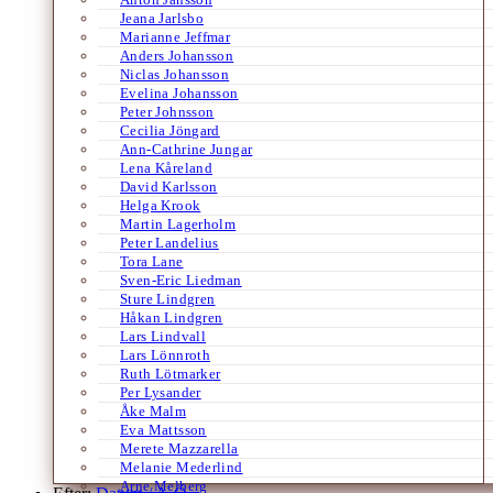
Jeana Jarlsbo
Marianne Jeffmar
Anders Johansson
Niclas Johansson
Evelina Johansson
Peter Johnsson
Cecilia Jöngard
Ann-Cathrine Jungar
Lena Kåreland
David Karlsson
Helga Krook
Martin Lagerholm
Peter Landelius
Tora Lane
Sven-Eric Liedman
Sture Lindgren
Håkan Lindgren
Lars Lindvall
Lars Lönnroth
Ruth Lötmarker
Per Lysander
Åke Malm
Eva Mattsson
Merete Mazzarella
Melanie Mederlind
Arne Melberg