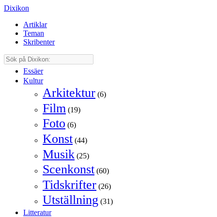
Dixikon
Artiklar
Teman
Skribenter
Essäer
Kultur
Arkitektur
(6)
Film
(19)
Foto
(6)
Konst
(44)
Musik
(25)
Scenkonst
(60)
Tidskrifter
(26)
Utställning
(31)
Litteratur