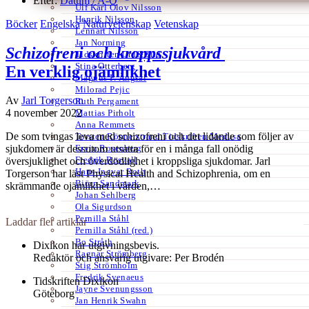
Efter:
Datum /
A-Ö
Ulf Karl Olov Nilsson
Henrik Nilsson
Böcker
Engelska
Naturvetenskap
Vetenskap
Lennart Nilsson
Jan Norming
Schizofreni och kroppssjukvård
Tidskriften Ord&Bild
Stina Otterberg
En verklig ojämlikhet
Magnus P. Ängsal
Milorad Pejic
Av
Jarl Torgerson
Ruth Pergament
4 november 2022
Mattias Pirholt
Anna Remmets
De som tvingas leva med schizofreni och det lidande som följer av
Torsten Rönnerstrand Tidskriften Medusa
Ervin Rosenberg
sjukdomen är dessutom utsatta för en i många fall onödig
Fredrik Rosvall
översjuklighet och överdödlighet i kroppsliga sjukdomar. Jarl
Hans-Ingvar Roth
Torgerson har läst Physical Health and Schizophrenia, om en
Björn Sandmark
skrämmande ojämlikhet i vården,…
Johan Sehlberg
Ola Sigurdson
Pernilla Ståhl
Laddar fler artiklar
Pernilla Ståhl (red.)
Bo Stråth
Dixikon har utgivningsbevis.
Ragnar Strömberg
Redaktör och ansvarig utgivare: Per Brodén
Stig Strömholm
Fredrik Svenaeus
Tidskriften Dixikon
Jayne Svenungsson
Göteborg
Jan Henrik Swahn