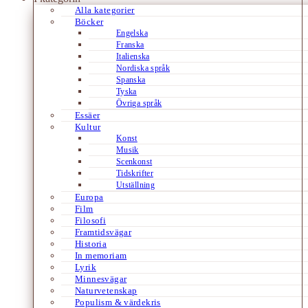
Alla kategorier
Böcker
Engelska
Franska
Italienska
Nordiska språk
Spanska
Tyska
Övriga språk
Essäer
Kultur
Konst
Musik
Scenkonst
Tidskrifter
Utställning
Europa
Film
Filosofi
Framtidsvägar
Historia
In memoriam
Lyrik
Minnesvägar
Naturvetenskap
Populism & värdekris