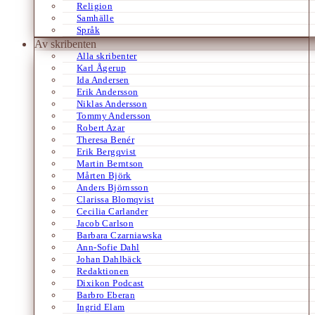
Religion
Samhälle
Språk
Av skribenten
Alla skribenter
Karl Ågerup
Ida Andersen
Erik Andersson
Niklas Andersson
Tommy Andersson
Robert Azar
Theresa Benér
Erik Bergqvist
Martin Berntson
Mårten Björk
Anders Björnsson
Clarissa Blomqvist
Cecilia Carlander
Jacob Carlson
Barbara Czarniawska
Ann-Sofie Dahl
Johan Dahlbäck
Redaktionen
Dixikon Podcast
Barbro Eberan
Ingrid Elam