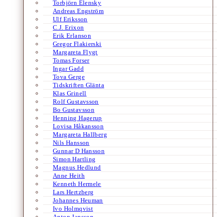
Torbjörn Elensky
Andreas Engström
Ulf Eriksson
C.J. Erixon
Erik Erlanson
Gregor Flakierski
Margareta Flygt
Tomas Forser
Ingar Gadd
Tova Gerge
Tidskriften Glänta
Klas Grinell
Rolf Gustavsson
Bo Gustavsson
Henning Hagerup
Lovisa Håkansson
Margareta Hallberg
Nils Hansson
Gunnar D Hansson
Simon Hartling
Magnus Hedlund
Anne Heith
Kenneth Hermele
Lars Hertzberg
Johannes Heuman
Ivo Holmqvist
Anton Jansson