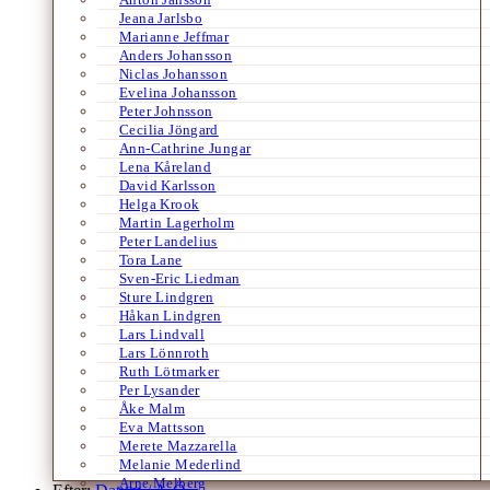
Jeana Jarlsbo
Marianne Jeffmar
Anders Johansson
Niclas Johansson
Evelina Johansson
Peter Johnsson
Cecilia Jöngard
Ann-Cathrine Jungar
Lena Kåreland
David Karlsson
Helga Krook
Martin Lagerholm
Peter Landelius
Tora Lane
Sven-Eric Liedman
Sture Lindgren
Håkan Lindgren
Lars Lindvall
Lars Lönnroth
Ruth Lötmarker
Per Lysander
Åke Malm
Eva Mattsson
Merete Mazzarella
Melanie Mederlind
Arne Melberg