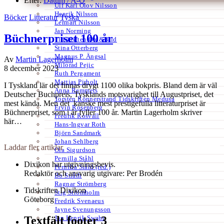
Efter:
Datum /
A-Ö
Ulf Karl Olov Nilsson
Henrik Nilsson
Böcker
Litteratur
Tyska
Lennart Nilsson
Jan Norming
Büchnerpriset 100 år
Tidskriften Ord&Bild
Stina Otterberg
Magnus P. Ängsal
Av
Martin Lagerholm
Milorad Pejic
8 december 2023
Ruth Pergament
Mattias Pirholt
I Tyskland lär det finnas drygt 1100 olika bokpris. Bland dem är väl
Anna Remmets
Deutscher Buchpreis, Tysklands motsvarighet till Augustpriset, det
Torsten Rönnerstrand Tidskriften Medusa
mest kända. Men det kanske mest prestigefulla litteraturpriset är
Ervin Rosenberg
Büchnerpriset, som i år fyller 100 år. Martin Lagerholm skriver
Fredrik Rosvall
här…
Hans-Ingvar Roth
Björn Sandmark
Johan Sehlberg
Laddar fler artiklar
Ola Sigurdson
Pernilla Ståhl
Dixikon har utgivningsbevis.
Pernilla Ståhl (red.)
Redaktör och ansvarig utgivare: Per Brodén
Bo Stråth
Ragnar Strömberg
Tidskriften Dixikon
Stig Strömholm
Göteborg
Fredrik Svenaeus
Jayne Svenungsson
Jan Henrik Swahn
Textfält footer 3