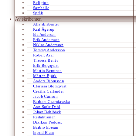
Religion
Samhälle
Språk
Av skribenten
Alla skribenter
Karl Ågerup
Ida Andersen
Erik Andersson
Niklas Andersson
Tommy Andersson
Robert Azar
Theresa Benér
Erik Bergqvist
Martin Berntson
Mårten Björk
Anders Björnsson
Clarissa Blomqvist
Cecilia Carlander
Jacob Carlson
Barbara Czarniawska
Ann-Sofie Dahl
Johan Dahlbäck
Redaktionen
Dixikon Podcast
Barbro Eberan
Ingrid Elam