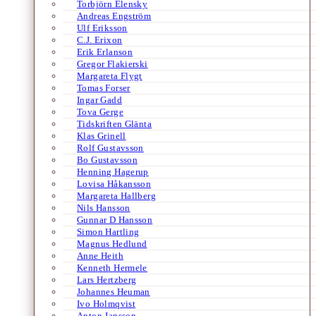
Torbjörn Elensky
Andreas Engström
Ulf Eriksson
C.J. Erixon
Erik Erlanson
Gregor Flakierski
Margareta Flygt
Tomas Forser
Ingar Gadd
Tova Gerge
Tidskriften Glänta
Klas Grinell
Rolf Gustavsson
Bo Gustavsson
Henning Hagerup
Lovisa Håkansson
Margareta Hallberg
Nils Hansson
Gunnar D Hansson
Simon Hartling
Magnus Hedlund
Anne Heith
Kenneth Hermele
Lars Hertzberg
Johannes Heuman
Ivo Holmqvist
Anton Jansson