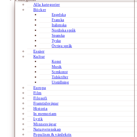
Alla kategorier
Böcker
Engelska
Franska
Italienska
Nordiska språk
Spanska
Tyska
Övriga språk
Essäer
Kultur
Konst
Musik
Scenkonst
Tidskrifter
Utställning
Europa
Film
Filosofi
Framtidsvägar
Historia
In memoriam
Lyrik
Minnesvägar
Naturvetenskap
Populism & värdekris