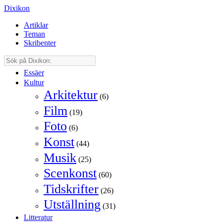
Dixikon
Artiklar
Teman
Skribenter
Essäer
Kultur
Arkitektur
(6)
Film
(19)
Foto
(6)
Konst
(44)
Musik
(25)
Scenkonst
(60)
Tidskrifter
(26)
Utställning
(31)
Litteratur